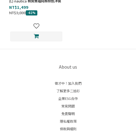
(L) nautica 棉質無袖純棉棕色洋裝
(1)
NT$1,499
NT$3,800
-61%
材質
（陸
續增
加
中）
棉
Cotton
(1)
About us
顏
色
徵才中！加入我們
棕
了解更多二拾衫
(1)
企業ESG合作
價格
常見問題
(NT$)
免責聲明
隱私權政策
條款與細則
~