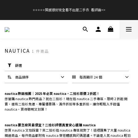
0
1
5
5
6
6
7
8
6
6
1
2
2
3
4
8
2
2
全館滿$99免運！優惠碼【08free99】
0
4
4
5
5
6
7
5
5
⭐⭐⭐⭐⭐質感很好完全看不出是二手衣  看評論>>
0
1
1
2
3
7
1
1
:
:
:
立即逛逛
3
3
4
4
5
6
4
4
日
時
分
秒
0
0
1
2
6
0
0
2
2
3
3
4
5
9
3
3
0
1
5
1
1
2
2
3
4
8
2
2
全館滿$99免運！優惠碼【08free99】
0
4
0
0
1
1
2
3
7
1
1
:
:
:
立即逛逛
3
日
時
分
秒
0
0
1
2
6
0
0
2
0
1
5
1
0
4
NAUTICA
0
1 件商品
3
2
套
用
1
篩選
篩
0
選
(0/20)
商品排序
每頁顯示 24 個
衣
nautica 熱銷推薦｜2025 年必買 nautica，二拾衫原價 2 折起！
衫
想搶購 nautica 熱門商品？就在二拾衫！現在逛 nautica 二手專區，限時 2 折起 開
款
賣，還有二拾衫免運、專屬優惠碼、滿件折扣等多重折扣，讓你輕鬆入手超值
式
nautica，買得聰明又划算！
洋
裝
nautica 要怎麼買最便宜？二拾衫評價真實安心選購 nautica
(1)
想買 nautica 又怕踩雷？來二拾衫逛 nautica 專區就對了！這裡匯集了大量 nautica
精選商品，每件商品都附有 nautica 穿搭體感與尺碼建議。不論是人氣 nautica 輕羽