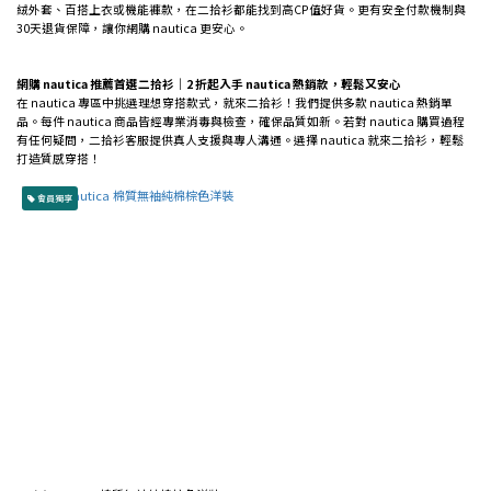
絨外套、百搭上衣或機能褲款，在二拾衫都能找到高CP值好貨。更有安全付款機制與
衣衫
30天退貨保障，讓你網購 nautica 更安心。
品質
（全
新為
網購 nautica 推薦首選二拾衫｜2 折起入手 nautica 熱銷款，輕鬆又安心
5）
在 nautica 專區中挑選理想穿搭款式，就來二拾衫！我們提供多款 nautica 熱銷單
品。每件 nautica 商品皆經專業消毒與檢查，確保品質如新。若對 nautica 購買過程
5
有任何疑問，二拾衫客服提供真人支援與專人溝通。選擇 nautica 就來二拾衫，輕鬆
(1)
打造質感穿搭！
尺
會員獨享
寸
L
(1)
季
節
/
風
格
春
夏
趨
勢