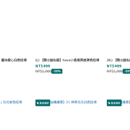
ion 蕾絲愛心白色短裙
(L) 【簡立喆私服】hava小香風質感黑色短裙
(XL) 【簡立喆
NT$499
NT$499
NT$1,000
NT$1,000
-50%
-5
會員獨享
會員獨享