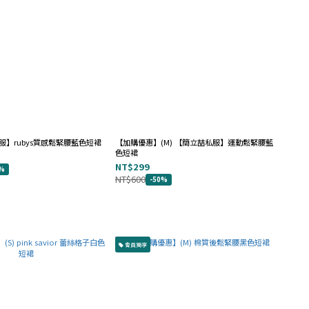
私服】rubys質感鬆緊腰藍色短裙
【加購優惠】(M) 【簡立喆私服】運動鬆緊腰藍
色短裙
NT$299
0%
NT$600
-50%
會員獨享