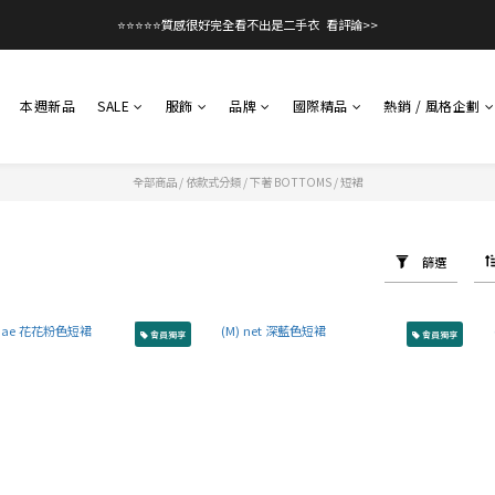
⭐⭐⭐⭐⭐質感很好完全看不出是二手衣  看評論>>
本週新品
SALE
服飾
品牌
國際精品
熱銷 / 風格企劃
全部商品
/
依款式分類
/
下著 BOTTOMS
/
短裙
篩選
會員獨享
會員獨享