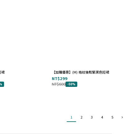
短裙
【加購優惠】(M) 格紋後鬆緊黑色短裙
NT$299
NT$600
0%
-50%
1
2
3
4
5