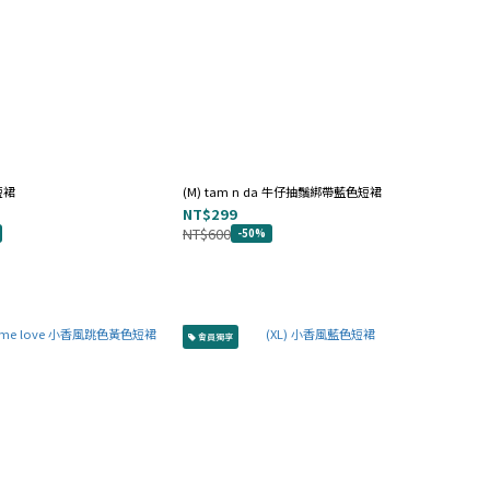
短裙
(M) tam n da 牛仔抽鬚綁帶藍色短裙
NT$299
NT$600
-50%
會員獨享