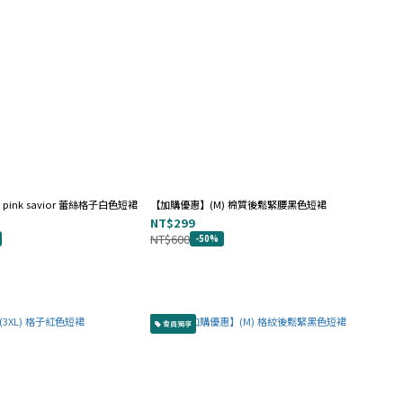
pink savior 蕾絲格子白色短裙
【加購優惠】(M) 棉質後鬆緊腰黑色短裙
NT$299
NT$600
-50%
會員獨享