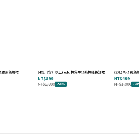
鬆緊腰黑色短裙
(4XL（含）以上) edc 棉質牛仔純棉綠色短裙
(3XL) 格子紅色
NT$899
NT$499
NT$1,800
NT$1,000
-50%
-5