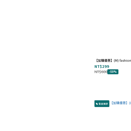
針織 (14)
亞麻 Flax/Linen (1)
棉 Cotton (37)
顏色
黑 (90)
藍 (57)
【加購優惠】(M) fash
杏 (31)
NT$299
灰 (28)
NT$600
-50%
棕 (18)
綠 (18)
白 (14)
會員獨享
粉 (13)
黃 (12)
看更多