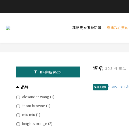
我想賣衣服賺回饋
查詢我在賣的
短裙
303 件商品
套用篩選
(0/20)
品牌
會員獨享
alexander wang (1)
thom browne (1)
miu miu (1)
knights bridge (2)