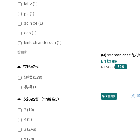
lativ (1)
gu (1)
so nice (1)
cos (1)
kinloch anderson (1)
看更多
(M) sooman chae 
NT$299
衣衫款式
NT$600
-50%
短裙 (289)
長裙 (1)
會員獨享
衣衫品質（全新為5）
2 (10)
4 (2)
3 (248)
5 (29)