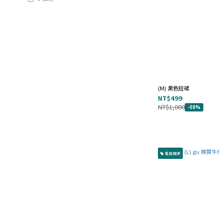
尺寸
S (102)
L (72)
M (68)
XL (32)
(M) 黑色短裙
2XL (14)
NT$499
NT$1,000
-50%
3XL (7)
4XL（含）以上 (5)
F (1)
XS (1)
會員獨享
看更多
季節 / 風格
職場穿搭 (12)