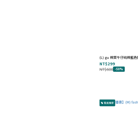
丹寧牛仔 (31)
韓系品牌 (3)
秋冬嚴選 (46)
春夏趨勢 (237)
西裝 (5)
吊帶系列 (1)
(L) gu 棉質牛仔純棉藍
人氣碎花 (1)
NT$299
NT$600
-50%
人間香奈兒 (4)
看更多
材質（陸續增加中）
會員獨享
羊毛 (4)
紡紗 (2)
雪紡 (4)
蕾絲 (4)