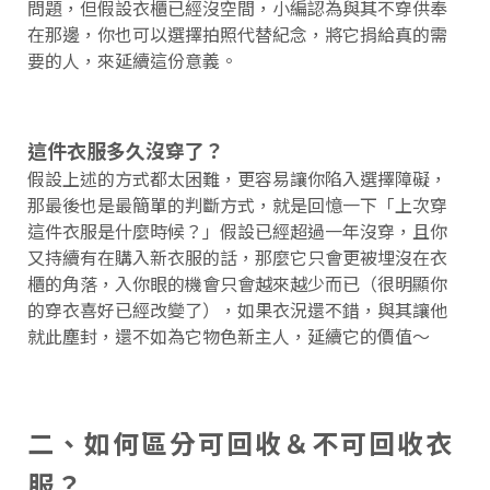
問題，但假設衣櫃已經沒空間，小編認為與其不穿供奉
在那邊，你也可以選擇拍照代替紀念，將它捐給真的需
要的人，來延續這份意義。
這件衣服多久沒穿了？
假設上述的方式都太困難，更容易讓你陷入選擇障礙，
那最後也是最簡單的判斷方式，就是回憶一下「上次穿
這件衣服是什麼時候？」假設已經超過一年沒穿，且你
又持續有在購入新衣服的話，那麼它只會更被埋沒在衣
櫃的角落，入你眼的機會只會越來越少而已（很明顯你
的穿衣喜好已經改變了），如果衣況還不錯，與其讓他
就此塵封，還不如為它物色新主人，延續它的價值～
二、如何區分可回收＆不可回收衣
服？