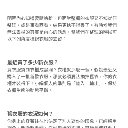
明明內心知道要斷捨離，但面對整櫃的衣服又不知從何
整理，或是東看西看，結果更捨不得丟了。有時候我們
無法丟掉的其實是內心的執念，當我們在整理的時候可
以下列角度檢視衣服的去留：
最近買了多少新衣服？
買衣服買到衣櫃成黑洞？衣櫃就那麼一個，假設最近又
購入了一批新歡衣服，那就必須要汰換掉舊衣，你的衣
櫃才裝得下！小編個人的準則是「輸入＝輸出」，保持
衣櫃生態的動態平衡。
舊衣服的衣況如何？
你身上的穿著往往也決定了別人對你的印象，已經嚴重
褪色、明顯起毛球、洗到鬆垮的衣褲，可能會使整個人