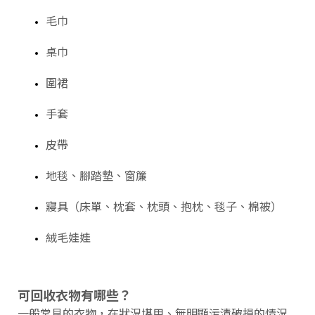
毛巾
桌巾
圍裙
手套
皮帶
地毯、腳踏墊、窗簾
寢具（床單、枕套、枕頭、抱枕、毯子、棉被）
絨毛娃娃
可回收衣物有哪些？
一般常見的衣物，在狀況堪用、無明顯污漬破損的情況