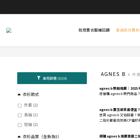
我想賣衣服賺回饋
查詢我在賣的
AGNES B
6 件
套用篩選
(0/20)
agnes b 熱銷推薦｜2025
衣衫款式
想搶購 agnes b 熱門
外套 (2)
agnes b 要怎麼買最便宜
長袖 (1)
想買 agnes b 又怕踩雷
二拾衫都能找到高CP值好貨
短袖 (2)
衣衫品質（全新為5）
網購 agnes b 推薦首選