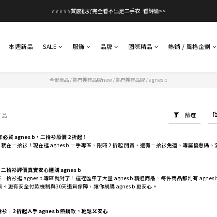
⭐⭐⭐⭐⭐質感很好完全看不出是二手衣  看評論>>
本週新品
SALE
服飾
品牌
國際精品
熱銷 / 風格企劃
全部商品
/
熱門搜尋品牌new
/
熱門搜尋品牌
/
agnes b
商品
篩選
 年必買 agnes b，二拾衫原價 2 折起！
商品？就在二拾衫！現在逛 agnes b 二手專區，限時 2 折起 開賣，還有二拾衫免運、專屬優惠
？二拾衫評價真實安心選購 agnes b
？來二拾衫逛 agnes b 專區就對了！這裡匯集了大量 agnes b 精選商品，每件商品都附有 ag
。更有安全付款機制與30天退貨保障，讓你網購 agnes b 更安心。
二拾衫｜2 折起入手 agnes b 熱銷款，輕鬆又安心