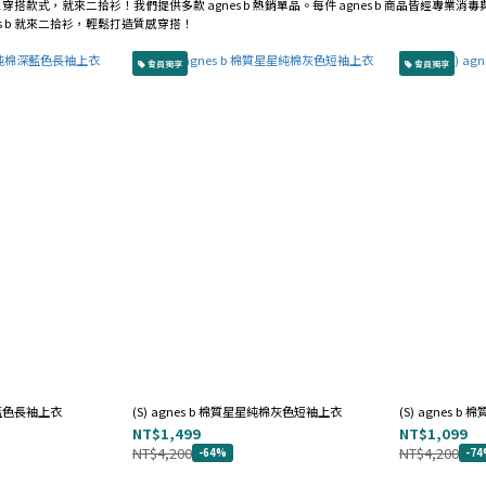
選理想穿搭款式，就來二拾衫！我們提供多款 agnes b 熱銷單品。每件 agnes b 商品皆經專
es b 就來二拾衫，輕鬆打造質感穿搭！
會員獨享
會員獨享
棉深藍色長袖上衣
(S) agnes b 棉質星星純棉灰色短袖上衣
(S) agnes 
NT$1,499
NT$1,099
NT$4,200
NT$4,200
-64%
-7