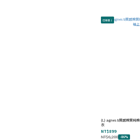
黑 (3)
橘 (1)
已降價↓
灰 (1)
藍 (1)
價格 (NT$)
~
(L) agnes b質感棉
衣
NT$899
NT$6,200
-86%