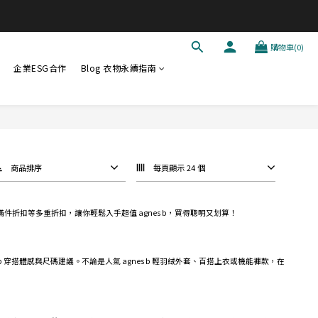
購物車(0)
企業ESG合作
Blog 衣物永續指南
商品排序
每頁顯示 24 個
碼、滿件折扣等多重折扣，讓你輕鬆入手超值 agnes b，買得聰明又划算！
nes b 穿搭體感與尺碼建議。不論是人氣 agnes b 輕羽絨外套、百搭上衣或機能褲款，在