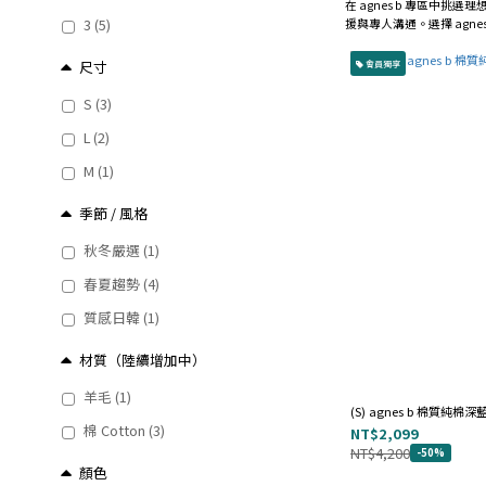
在 agnes b 專區中挑
3 (5)
援與專人溝通。選擇 agn
尺寸
會員獨享
S (3)
L (2)
M (1)
季節 / 風格
秋冬嚴選 (1)
春夏趨勢 (4)
質感日韓 (1)
材質（陸續增加中）
羊毛 (1)
(S) agnes b 棉質純
棉 Cotton (3)
NT$2,099
NT$4,200
-50%
顏色