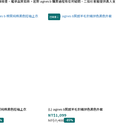
業消毒與檢查，確保品質如新。若對 agnes b 購買過程有任何疑問，二拾衫客服提供真人支
已降價↓
b 棉質純棉黑色短袖上衣
(L) agnes b質感羊毛針織拼色黑色外套
NT$1,099
NT$7,400
4%
-85%