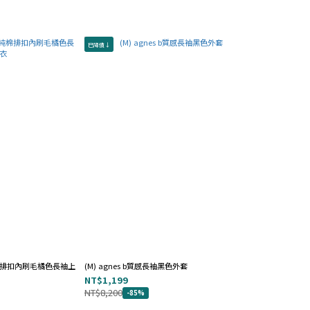
已降價↓
質純棉排扣內刷毛橘色長袖上
(M) agnes b質感長袖黑色外套
NT$1,199
NT$8,200
-85%