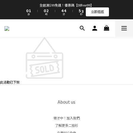
9
9
1
1
2
2
1
1
3
3
5
5
5
5
6
6
4
4
全館滿$99免運！優惠碼【08free99】
全館滿$99免運！優惠碼【08free99】
8
9
8
0
0
1
1
0
0
2
2
4
4
4
4
5
5
3
3
:
:
:
:
:
:
7
8
7
9
立即逛逛
立即逛逛
日
日
時
時
分
分
秒
秒
0
0
1
1
3
3
3
3
4
4
2
2
6
7
6
8
9
0
0
2
2
2
2
3
3
1
1
5
6
5
7
9
9
8
1
1
1
1
2
2
0
0
4
5
4
6
8
8
9
7
⭐⭐⭐⭐⭐質感很好完全看不出是二手衣  看評論>>
0
0
0
0
1
1
3
4
3
5
7
7
8
6
0
0
2
3
2
4
6
6
7
5
1
2
1
3
5
5
6
4
全館滿$99免運！優惠碼【08free99】
0
1
0
2
4
4
5
3
:
:
:
立即逛逛
日
時
分
秒
0
1
3
3
4
2
0
2
2
3
1
1
1
2
0
0
0
1
0
此活動已下架
About us
徵才中！加入我們
了解更多二拾衫
企業ESG合作