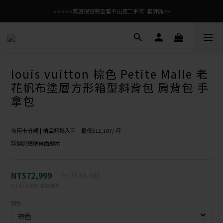
⭐⭐⭐⭐⭐質感很好完全看不出是二手衣  看評論>>
louis vuitton 棕色 Petite Malle 老
花帆布塗層方形箱型斜背包 肩背包 手
拿包
信用卡分期 | 精品輕鬆入手 最低$12,167/ 月
詳情於結帳頁面顯示
NT$72,999
NT$131,100
NT$72,999
會員獨享
顏色