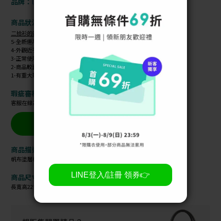
louis vuitton
品牌：
商品狀況：
建議參考 - 3 / 正常使用痕跡
二拾衫的審核標準
5-全新連吊牌都還沒來得及剪
4-外觀近乎無損，僅有極微細使用痕跡。
3-正常使用痕跡，可能有部分瑕疵
2-商品較舊，有明顯瑕疵
1-有重大瑕疵
瑕疵審核：
客服在線為您提供商品細節照，讓您安心消費
立即詢問官方LINE
商品描述：
帆布塗層材質
商品尺寸：
長寬高22*6*15cm（不含背帶）