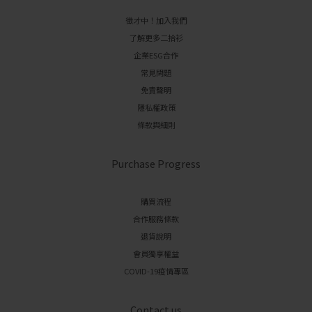
徵才中！加入我們
了解更多二拾衫
企業ESG合作
常見問題
免責聲明
隱私權政策
條款與細則
Purchase Progress
購買流程
合作服務條款
退貨說明
會員獨享權益
COVID-19疫情專區
Contact us