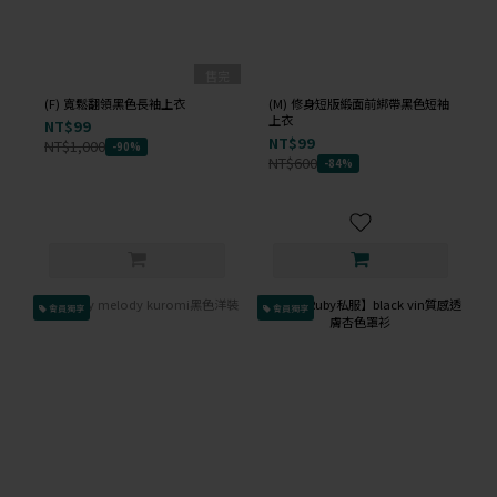
售完
(F) 寬鬆翻領黑色長袖上衣
(M) 修身短版緞面前綁帶黑色短袖
上衣
NT$99
NT$99
NT$1,000
-90%
NT$600
-84%
會員獨享
會員獨享