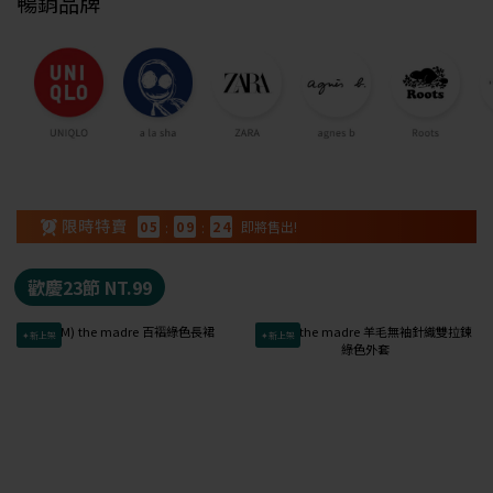
暢銷品牌
0
5
:
0
9
:
2
3
即將售出!
歡慶23節 NT.99
✦新上架
✦新上架