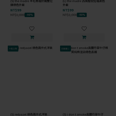
(S) the madre 羊毛無袖針織雙拉
(L) the madre 西裝壓紋短袖黑色
鍊綠色外套
外套
NT$99
NT$99
NT$1,000
NT$1,000
-90%
-90%
✦新上架
已降價↓
(S) redyazel 綠色兩件式洋裝
(S) i don t smoke高腰丹寧牛仔