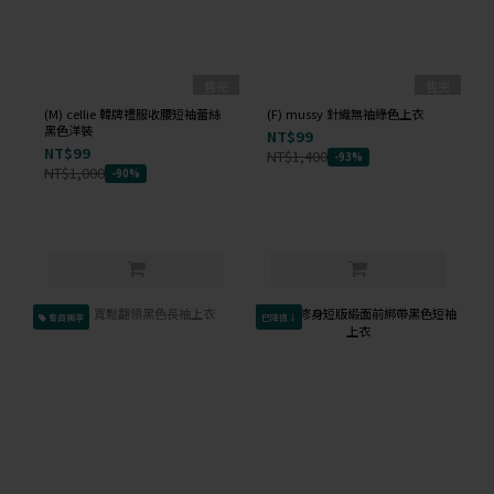
售完
售完
(M) cellie 韓牌禮服收腰短袖蕾絲
(F) mussy 針織無袖綠色上衣
黑色洋裝
NT$99
NT$99
NT$1,400
-93%
NT$1,000
-90%
會員獨享
已降價↓