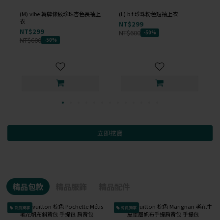
(M) vibe 韓牌條紋珍珠杏色長袖上
(L) b f 珍珠粉色短袖上衣
衣
NT$299
NT$299
NT$600
-50%
NT$600
-50%
立即挖寶
精品包款
精品服飾
精品配件
會員獨享
會員獨享
已