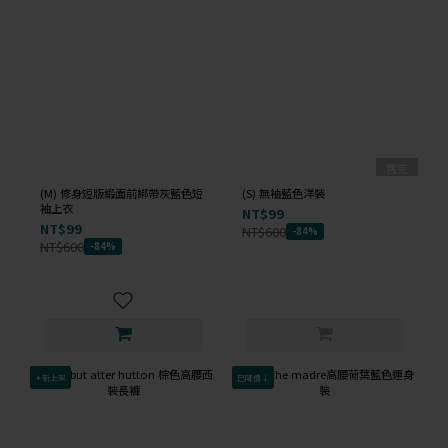
售完
(M) 修身短版緞面前綁帶灰藍色短
(S) 無袖藍色洋裝
袖上衣
NT$99
NT$99
NT$600
-84%
NT$600
-84%
✦新上架
已降價↓