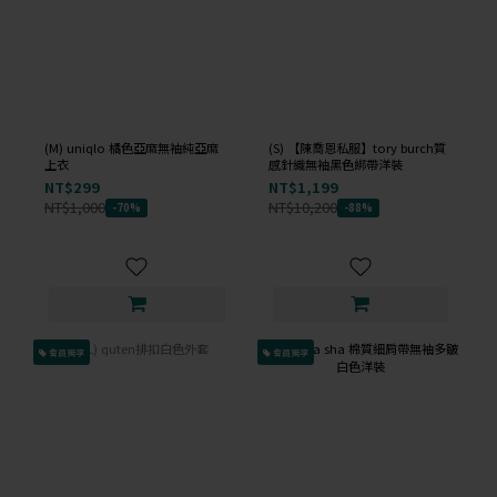
(M) uniqlo 橘色亞麻無袖純亞麻
(S) 【陳喬恩私服】tory burch質
上衣
感針織無袖黑色綁帶洋裝
NT$299
NT$1,199
NT$1,000
NT$10,200
-70%
-88%
會員獨享
會員獨享