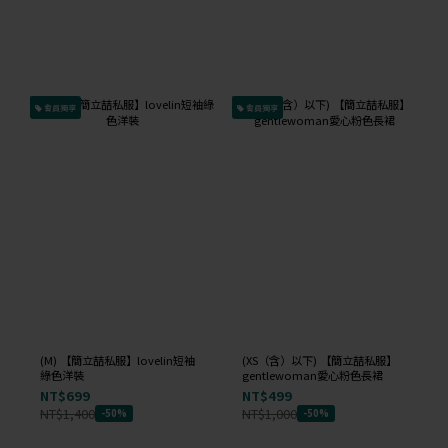
會員獨享
會員獨享
(M) 【簡立喆私服】lovelin短袖
(XS（含）以下) 【簡立喆私服】
綠色洋裝
gentlewoman愛心粉色長裙
NT$699
NT$499
NT$1,400
NT$1,000
-50%
-50%