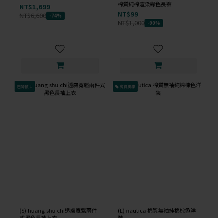
棉質純棉渲染綠色長褲
NT$1,699
NT$99
NT$6,600
-74%
NT$1,000
-90%
已降價↓
會員獨享
(S) huang shu chi透膚寬鬆兩件
(L) nautica 棉質無袖純棉棕色洋
式黑色長袖上衣
裝