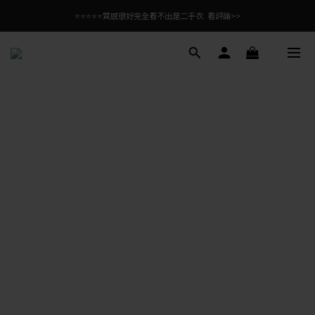
⭐⭐⭐⭐⭐質感很好完全看不出是二手衣  看評論>>