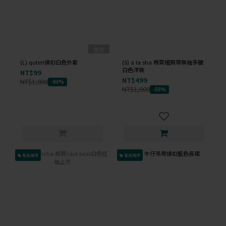
售完
(L) quten排扣白色外套
(S) a la sha 棉質細肩帶無袖多皺
白色洋裝
NT$99
NT$499
NT$1,000
-90%
NT$1,000
-50%
會員獨享
會員獨享