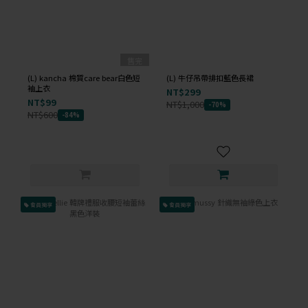
售完
(L) kancha 棉質care bear白色短
(L) 牛仔吊帶排扣藍色長裙
袖上衣
NT$299
NT$99
NT$1,000
-70%
NT$600
-84%
會員獨享
會員獨享