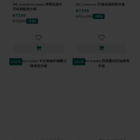
(M) someone jeans 棉質短版牛
(XL) mancos 針織長版棕色外套
仔純棉藍色外套
NT$99
NT$99
NT$1,000
-90%
NT$600
-84%
✦新上架
✦新上架