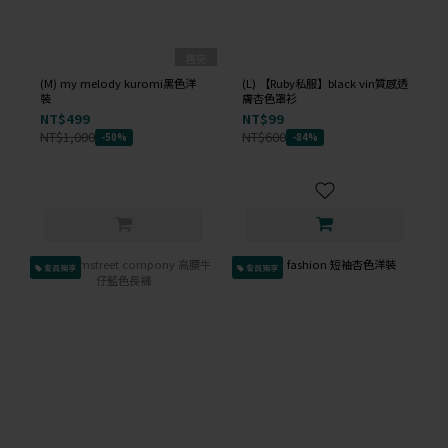
售完
(M) my melody kuromi黑色洋
(L) 【Ruby私服】black vin質感透
裝
膚杏色罩衫
NT$499
NT$99
NT$1,000
NT$600
-50%
-84%
會員獨享
會員獨享