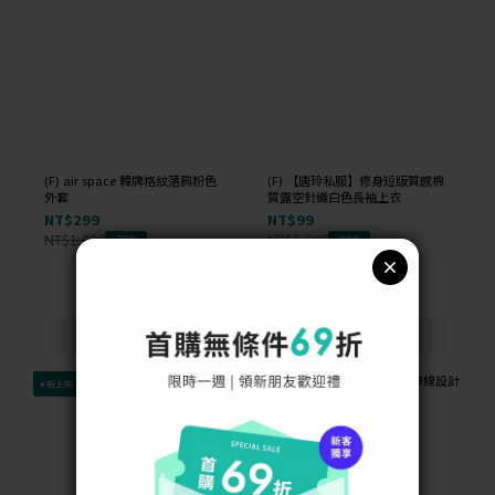
(F) air space 韓牌格紋落肩粉色
(F) 【唐玲私服】修身短版質感棉
外套
質露空針織白色長袖上衣
NT$299
NT$99
NT$1,000
NT$1,000
-70%
-90%
✦新上架
✦新上架