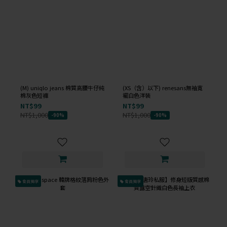
(M) uniqlo jeans 棉質高腰牛仔純
(XS（含）以下) renesans無袖寬
棉灰色短褲
襬白色洋裝
NT$99
NT$99
NT$1,000
NT$1,000
-90%
-90%
會員獨享
會員獨享