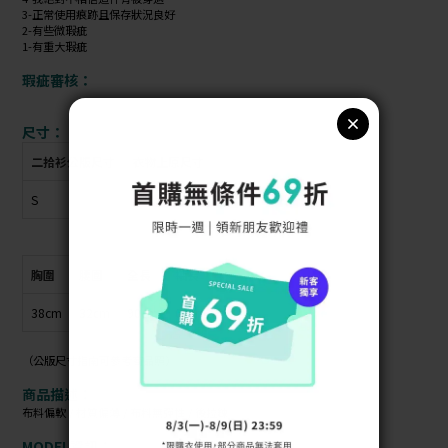
3-正常使用痕跡且保存狀況良好
2-有些微瑕疵
1-有重大瑕疵
瑕疵審核：
尺寸：
二拾衫公版尺寸
衣物上原尺寸
S
Ｓ
胸圍
腰圍
全長
袖長
38cm
32cm
90cm
60cm
（公版尺寸指南可參考商品照）
商品描述：
布料偏軟 / 材質偏薄 / 布料無彈性 / 後拉鍊
MODEL資訊：