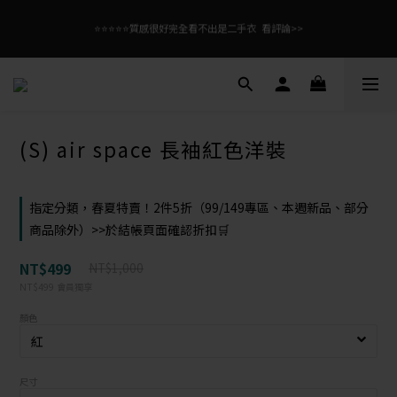
3
5
2
4
5
6
6
6
9
1
2
2
6
2
8
5
7
全館滿$99免運！優惠碼【08free99】
2
4
1
3
4
5
5
9
5
8
⭐⭐⭐⭐⭐質感很好完全看不出是二手衣  看評論>>
0
1
1
5
1
7
4
6
:
:
:
立即逛逛
1
3
0
2
3
4
4
8
4
7
9
日
時
分
秒
0
0
4
0
6
3
5
0
2
1
2
3
3
7
3
9
6
8
3
5
2
4
1
0
1
2
2
6
2
8
5
7
全館滿$99免運！優惠碼【08free99】
2
4
1
3
0
0
1
1
5
1
7
4
6
:
:
:
立即逛逛
1
3
0
2
日
時
分
秒
0
0
4
0
6
3
5
0
2
1
3
5
2
4
1
0
2
4
1
3
(S) air space 長袖紅色洋裝
0
1
3
0
2
0
2
1
1
0
0
指定分類，春夏特賣！2件5折（99/149專區、本週新品、部分
商品除外）>>於結帳頁面確認折扣🛒
NT$499
NT$1,000
NT$499
會員獨享
顏色
尺寸