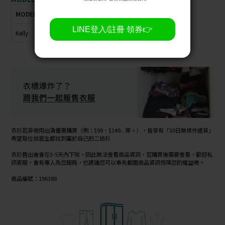
MODEL
身高
體重
肩寬
胸圍
臀圍
腰圍
Kelly
162cm
48kg
42cm
82cm
90cm
64cm
衣衫若非使用出清優惠購買（例：$99、$149...等。），皆享有「30日無條件退貨」
希望每位拾習生都找到屬於自己的二拾衫
衣衫售出後會在3-5天內下架，因此無法查看商品資訊，若購買後需要查看，歡迎私
訊客服，會有專人為您服務，也建議您可以事先截圖商品資訊保障您的權益唷。
商品編號：196388