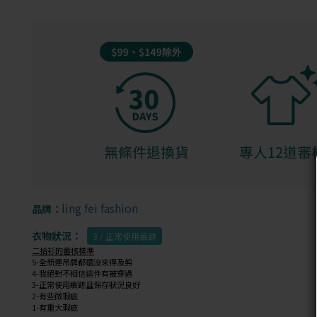
ling fei fashion
品牌：
衣物狀況：
3 / 正常使用痕跡
二拾衫的審核標準
5-全新連吊牌都還沒來得及剪
4-我絕對不相信這件有被穿過
3-正常使用痕跡且保存狀況良好
2-有些微瑕疵
1-有重大瑕疵