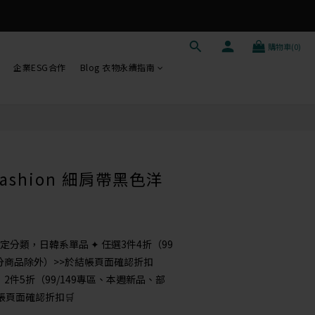
購物車(0)
企業ESG合作
Blog 衣物永續指南
立即購買
ei fashion 細肩帶黑色洋
定分類，日韓系單品 ✦ 任選3件4折（99
分商品除外）>>於結帳頁面確認折扣
2件5折（99/149專區、本週新品、部
帳頁面確認折扣🛒