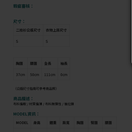
瑕疵審核：
尺寸：
二拾衫公版尺寸
衣物上原尺寸
S
S
胸圍
腰圍
全長
袖長
37cm
50cm
111cm
0cm
（公版尺寸指南可參考商品照）
商品描述：
布料偏軟 / 材質偏薄 / 布料無彈性 / 後拉鍊
MODEL資訊：
MODEL
身高
體重
肩寬
胸圍
臀圍
腰圍