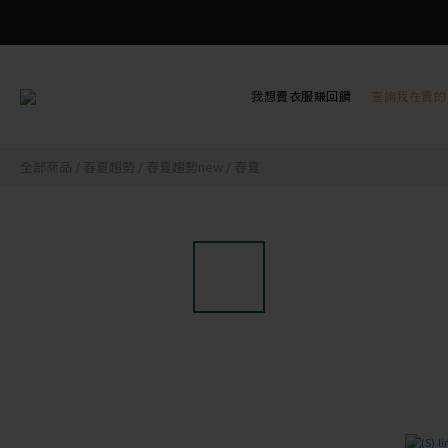
我想賣衣服賺回饋
查詢我在賣的
全部商品
/
春夏趨勢
/
春夏趨勢new
/
春夏