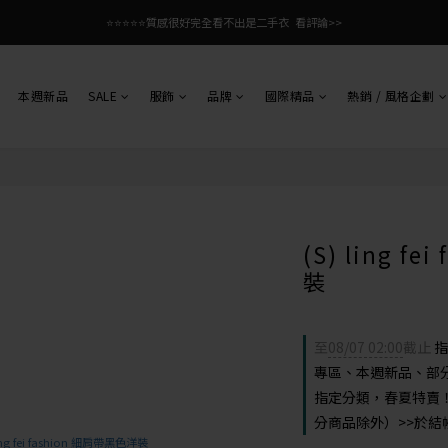
⭐⭐⭐⭐⭐質感很好完全看不出是二手衣  看評論>>
本週新品
SALE
服飾
品牌
國際精品
熱銷 / 風格企劃
(S) ling f
裝
至
08/07 02:00
截止
指
專區、本週新品、部
指定分類，春夏特賣！
分商品除外）>>於結