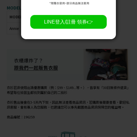
MODEL資訊：
MODEL
身高
體重
肩寬
胸圍
臀圍
腰圍
Annie
163cm
45kg
36cm
77cm
87cm
56cm
衣衫若非使用出清優惠購買（例：$99、$149...等。），皆享有「30日無條件退貨」
希望每位拾習生都找到屬於自己的二拾衫
衣衫售出後會在3-5天內下架，因此無法查看商品資訊，若購買後需要查看，歡迎私
訊客服，會有專人為您服務，也建議您可以事先截圖商品資訊保障您的權益唷。
商品編號：196259