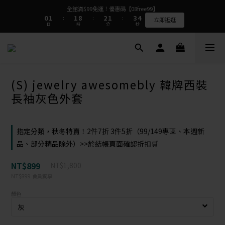
9
1
1
2
2
2
2
9
9
3
3
2
2
4
4
5
5
全館滿$99免運！優惠碼【08free99】
全館滿$99免運！優惠碼【08free99】
8
9
9
9
0
0
1
1
1
1
8
8
2
2
1
1
3
3
4
4
:
:
:
:
:
:
7
8
8
9
8
立即逛逛
立即逛逛
日
日
時
時
分
分
秒
秒
0
0
0
0
7
7
1
1
0
0
2
2
3
3
6
7
7
8
7
9
6
6
0
0
1
1
2
2
5
6
6
7
6
8
9
5
5
0
0
1
1
4
5
5
6
5
7
8
⭐⭐⭐⭐⭐質感很好完全看不出是二手衣  看評論>>
4
4
0
0
3
4
4
5
4
6
7
3
3
2
3
3
4
3
5
6
2
2
1
2
2
9
3
2
4
5
全館滿$99免運！優惠碼【08free99】
(S) jewelry awesomebly 韓牌西裝
1
1
0
1
1
8
2
1
3
4
:
:
:
立即逛逛
0
0
日
時
分
秒
0
0
7
1
0
2
3
長袖灰色外套
6
0
1
2
5
0
1
4
0
3
指定分類，秋冬特賣！2件7折 3件5折（99/149專區、本週新
2
品、部分精品除外）>>於結帳頁面確認折扣🛒
1
0
NT$899
NT$1,800
NT$899
會員獨享
顏色