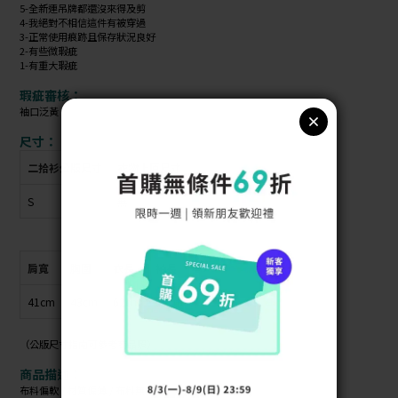
5-全新連吊牌都還沒來得及剪
4-我絕對不相信這件有被穿過
3-正常使用痕跡且保存狀況良好
2-有些微瑕疵
1-有重大瑕疵
瑕疵審核：
袖口泛黃
尺寸：
二拾衫公版尺寸
衣物上原尺寸
S
無
肩寬
胸圍
衣長
袖長
41cm
43cm
62cm
55cm
（公版尺寸指南可參考商品照）
商品描述：
布料偏軟 / 材質偏薄 / 布料無彈性 / 有墊肩