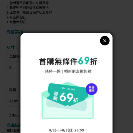
5-全新連吊牌都還沒來得及剪
4-我絕對不相信這件有被穿過
3-正常使用痕跡且保存狀況良好
2-有些微瑕疵
1-有重大瑕疵
瑕疵審核：
尺寸：
二拾衫公版尺寸
衣物上原尺寸
S
無
肩寬
胸圍
衣長
袖長
41cm
44cm
65cm
53cm
（公版尺寸指南可參考商品照）
商品描述：
布料偏軟 / 材質偏薄 / 布料無彈性 /