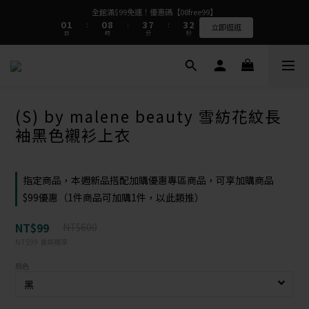
9
9
1
1
2
2
1
1
9
9
4
4
8
8
4
4
3
3
全館滿$99免運！優惠碼【08free99】
全館滿$99免運！優惠碼【08free99】
8
9
8
0
0
1
1
0
0
8
8
3
3
7
7
3
3
2
2
:
:
:
:
:
:
7
8
7
9
立即逛逛
立即逛逛
日
日
時
時
分
分
秒
秒
0
0
7
7
2
2
6
6
2
2
1
1
6
7
6
9
9
8
6
6
1
1
5
5
1
1
0
0
5
6
5
8
8
7
5
5
0
0
4
4
0
0
4
5
4
7
7
6
⭐⭐⭐⭐⭐質感很好完全看不出是二手衣  看評論>>
4
4
3
3
3
4
3
6
6
5
3
3
2
2
2
3
2
5
9
5
4
2
2
1
1
1
2
1
9
4
8
4
3
全館滿$99免運！優惠碼【08free99】
(S) by malene beauty 雪紡花紋長
1
1
0
0
0
1
0
8
3
7
3
2
:
:
:
立即逛逛
0
0
日
時
分
秒
0
7
2
6
2
1
袖黑色襯衫上衣
6
1
5
1
0
5
0
4
0
4
3
3
2
指定商品，本週新品搭配加購優惠專區商品，可享加購商品
2
1
$99優惠（1件商品可加購1件，以此類推）
1
0
0
NT$99
NT$600
NT$99
會員獨享
顏色