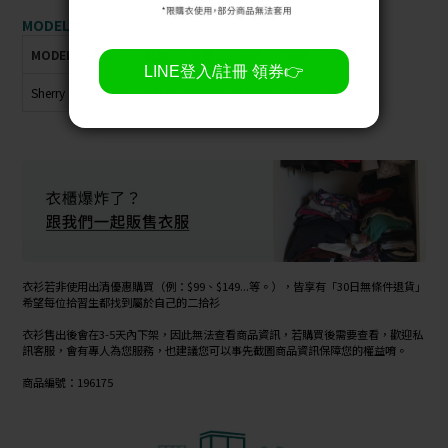
MODEL資訊：
MODEL
身高
體重
肩寬
胸圍
臀圍
腰圍
Sherry
160cm
42kg
40cm
72cm
79cm
56cm
衣衫若非使用出清優惠購買（例：$99、$149...等。），皆享有「30日無條件退貨」
希望每位拾習生都找到屬於自己的二拾衫
衣衫售出後會在3-5天內下架，因此無法查看商品資訊，若購買後需要查看，歡迎私
訊客服，會有專人為您服務，也建議您可以事先截圖商品資訊保障您的權益唷。
商品編號：196175