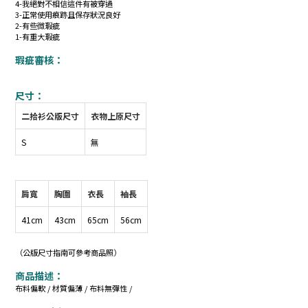
4-我絕對不相信這件有被穿過
3-正常使用痕跡且保存狀況良好
2-有些微瑕疵
1-有重大瑕疵
瑕疵審核：
尺寸：
二拾衫公版尺寸
衣物上原尺寸
S
無
肩寬
胸圍
衣長
袖長
41cm
43cm
65cm
56cm
（公版尺寸指南可參考商品照）
商品描述：
布料偏軟 / 材質偏薄 / 布料無彈性 /