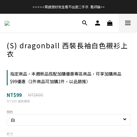
⭐⭐⭐⭐⭐質感很好完全看不出是二手衣  看評論>>
(S) dragonball 西裝長袖白色襯衫上
衣
指定商品，本週新品搭配加購優惠專區商品，可享加購商品
$99優惠（1件商品可加購1件，以此類推）
NT$99
NT$600
NT$99
會員獨享
顏色
尺寸