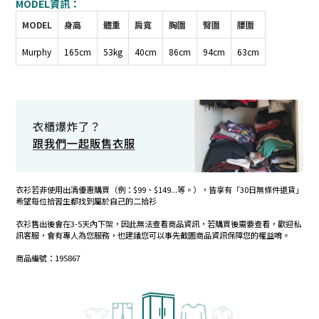
MODEL資訊：
MODEL
身高
體重
肩寬
胸圍
臀圍
腰圍
Murphy
165cm
53kg
40cm
86cm
94cm
63cm
衣衫若非使用出清優惠購買（例：$99、$149...等。），皆享有「30日無條件退貨」
希望每位拾習生都找到屬於自己的二拾衫
衣衫售出後會在3-5天內下架，因此無法查看商品資訊，若購買後需要查看，歡迎私
訊客服，會有專人為您服務，也建議您可以事先截圖商品資訊保障您的權益唷。
商品編號：195867