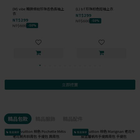
(M) vibe 韓牌條紋珍珠杏色長袖上
(L) b f 珍珠粉色短袖上衣
衣
NT$299
NT$299
NT$600
-50%
NT$600
-50%
立即挖寶
精品包款
精品服飾
精品配件
會員獨享
會員獨享
已