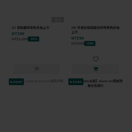
售完
(F) 寬鬆翻領黑色長袖上衣
(M) 修身短版緞面前綁帶黑色短袖
上衣
NT$99
NT$99
NT$1,000
-90%
NT$600
-84%
會員獨享
會員獨享