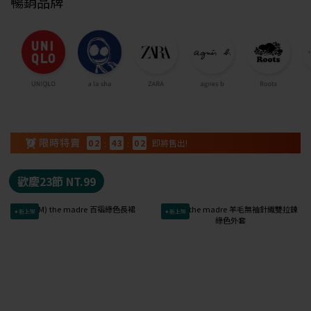
暢銷品牌
0
2
:
4
3
:
0
1
即將售出!
歡慶23節 NT.99
✦新上架
✦新上架