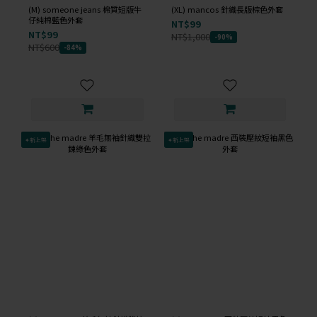
(M) someone jeans 棉質短版牛
(XL) mancos 針織長版棕色外套
仔純棉藍色外套
NT$99
NT$99
NT$1,000
-90%
NT$600
-84%
✦新上架
✦新上架