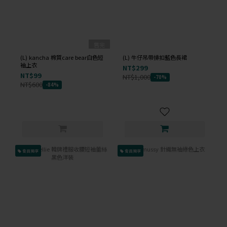
售完
(L) kancha 棉質care bear白色短
(L) 牛仔吊帶排扣藍色長裙
袖上衣
NT$299
NT$99
NT$1,000
-70%
NT$600
-84%
會員獨享
會員獨享