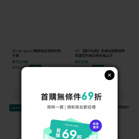
(F) air space 韓牌格紋落肩粉色
(F) 【唐玲私服】修身短版質感棉
外套
質露空針織白色長袖上衣
NT$299
NT$99
NT$1,000
NT$1,000
-70%
-90%
✦新上架
✦新上架