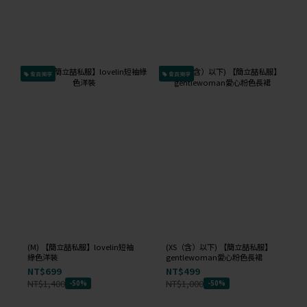
會員獨享
會員獨享
(M) 【簡立喆私服】lovelin短袖
(XS（含）以下) 【簡立喆私服】
綠色洋裝
gentlewoman愛心粉色長裙
NT$699
NT$499
NT$1,400
NT$1,000
-50%
-50%