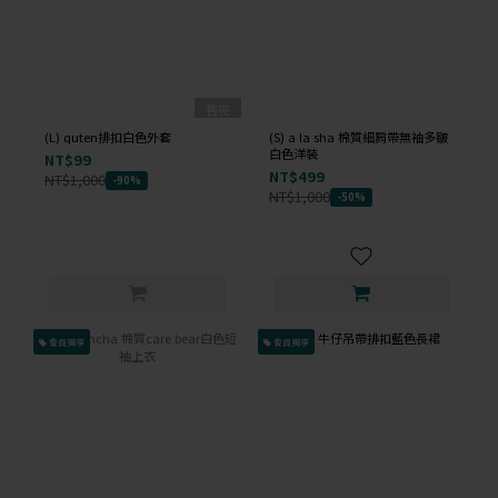
售完
(L) quten排扣白色外套
(S) a la sha 棉質細肩帶無袖多皺
白色洋裝
NT$99
NT$499
NT$1,000
-90%
NT$1,000
-50%
會員獨享
會員獨享