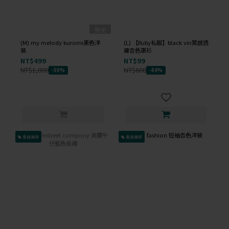
售完
(M) my melody kuromi黑色洋
(L) 【Ruby私服】black vin質感透
裝
膚杏色罩衫
NT$499
NT$99
NT$1,000
NT$600
-50%
-84%
會員獨享
會員獨享