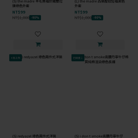
(S) the madre 羊毛無袖針織雙拉
(L) the madre 西裝壓紋短袖黑色
鍊綠色外套
外套
NT$99
NT$99
NT$1,000
NT$1,000
-90%
-90%
✦新上架
已降價↓
(S) redyazel 綠色兩件式洋裝
(S) i don t smoke高腰丹寧牛仔