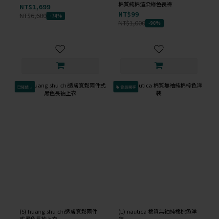
棉質純棉渲染綠色長褲
NT$1,699
NT$99
NT$6,600
-74%
NT$1,000
-90%
已降價↓
會員獨享
(S) huang shu chi透膚寬鬆兩件
(L) nautica 棉質無袖純棉棕色洋
式黑色長袖上衣
裝