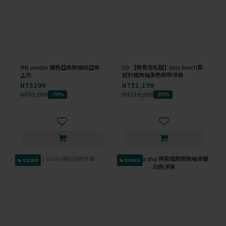
(M) uniqlo 橘色亞麻無袖純亞麻
(S) 【陳喬恩私服】tory burch質
上衣
感針織無袖黑色綁帶洋裝
NT$299
NT$1,199
NT$1,000
NT$10,200
-70%
-88%
會員獨享
會員獨享