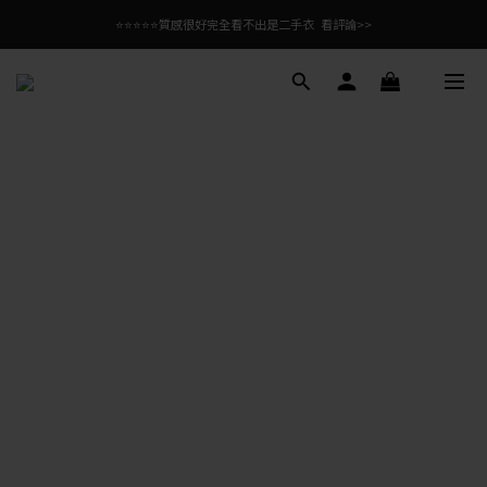
⭐⭐⭐⭐⭐質感很好完全看不出是二手衣  看評論>>