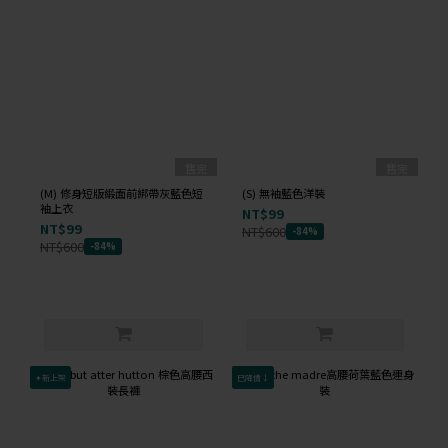
售完
售完
(M) 修身短版緞面前綁帶灰藍色短
(S) 無袖藍色洋裝
袖上衣
NT$99
NT$99
NT$600
-84%
NT$600
-84%
✦新上架
已降價↓