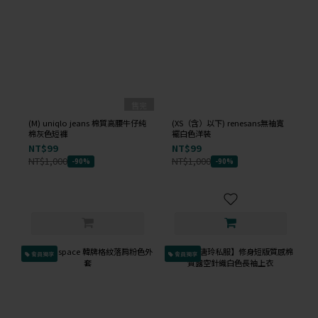
售完
(M) uniqlo jeans 棉質高腰牛仔純
(XS（含）以下) renesans無袖寬
棉灰色短褲
襬白色洋裝
NT$99
NT$99
NT$1,000
NT$1,000
-90%
-90%
會員獨享
會員獨享