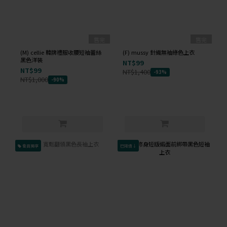
售完
售完
(M) cellie 韓牌禮服收腰短袖蕾絲
(F) mussy 針織無袖綠色上衣
黑色洋裝
NT$99
NT$99
NT$1,400
-93%
NT$1,000
-90%
會員獨享
已降價↓