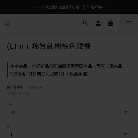
⭐⭐⭐⭐⭐質感很好完全看不出是二手衣  看評論>>
(L) n r 棉質純棉棕色短褲
指定商品，本週新品搭配加購優惠專區商品，可享加購商品
$99優惠（1件商品可加購1件，以此類推）
NT$99
NT$600
NT$99
會員獨享
顏色
尺寸