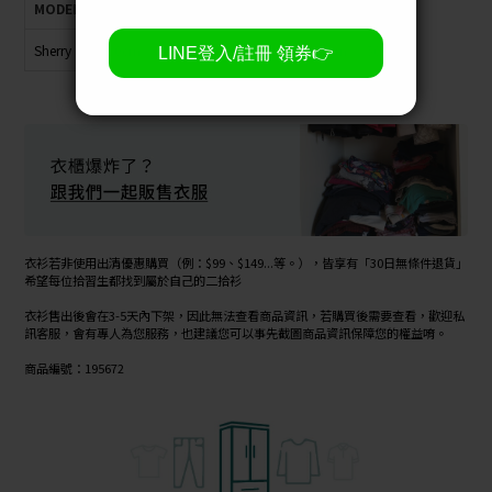
MODEL
身高
體重
肩寬
胸圍
臀圍
腰圍
Sherry
160cm
42kg
40cm
72cm
79cm
56cm
衣衫若非使用出清優惠購買（例：$99、$149...等。），皆享有「30日無條件退貨」
希望每位拾習生都找到屬於自己的二拾衫
衣衫售出後會在3-5天內下架，因此無法查看商品資訊，若購買後需要查看，歡迎私
訊客服，會有專人為您服務，也建議您可以事先截圖商品資訊保障您的權益唷。
商品編號：195672