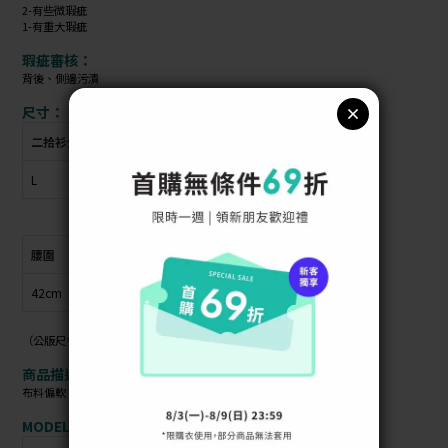
2-有些微瑕疵
1-有重大瑕疵
瑕疵審核：
背後、側邊污漬
尺寸：
二拾衫公版尺寸
衣物上原尺寸
L
無
腰圍
臀圍
褲長
褲襠長
42cm
47cm
28cm
25cm
（公版尺寸指南可參考商品照）
商品描述：
布料偏軟 / 材質偏薄 / 布料無彈性 /
MODEL資訊：