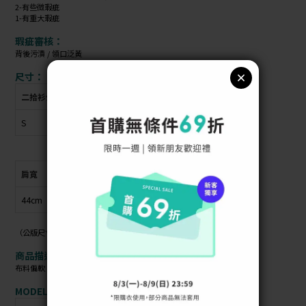
2-有些微瑕疵
1-有重大瑕疵
瑕疵審核：
背後污漬 / 領口泛黃
尺寸：
二拾衫公版尺寸
衣物上原尺寸
S
XS
肩寬
胸圍
衣長
袖長
44cm
38cm
63cm
57cm
（公版尺寸指南可參考商品照）
商品描述：
布料偏軟 / 材質偏薄 / 布料無彈性 /
MODEL資訊：