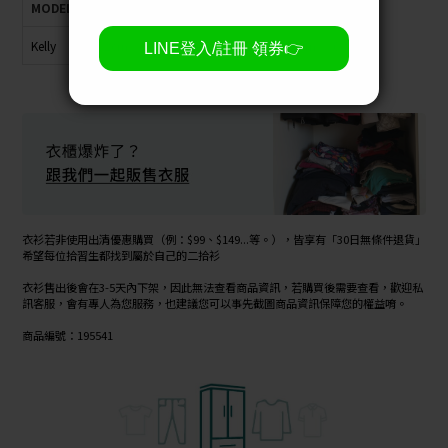
MODEL
身高
體重
肩寬
胸圍
臀圍
腰圍
Kelly
162cm
48kg
42cm
82cm
90cm
64cm
衣衫若非使用出清優惠購買（例：$99、$149...等。），皆享有「30日無條件退貨」
希望每位拾習生都找到屬於自己的二拾衫
衣衫售出後會在3-5天內下架，因此無法查看商品資訊，若購買後需要查看，歡迎私
訊客服，會有專人為您服務，也建議您可以事先截圖商品資訊保障您的權益唷。
商品編號：195541