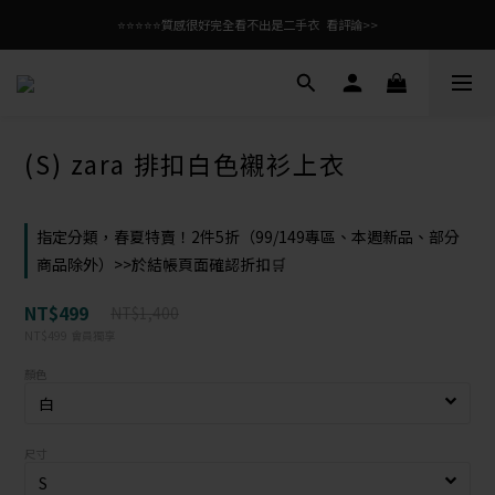
⭐⭐⭐⭐⭐質感很好完全看不出是二手衣  看評論>>
(S) zara 排扣白色襯衫上衣
指定分類，春夏特賣！2件5折（99/149專區、本週新品、部分
商品除外）>>於結帳頁面確認折扣🛒
NT$499
NT$1,400
NT$499
會員獨享
顏色
尺寸