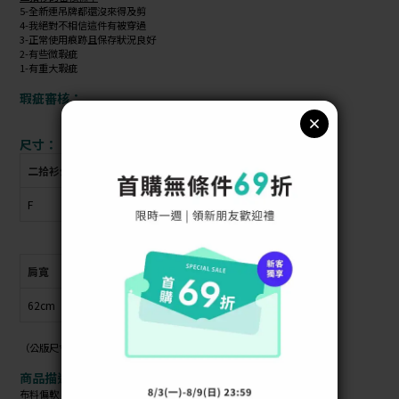
5-全新連吊牌都還沒來得及剪
4-我絕對不相信這件有被穿過
3-正常使用痕跡且保存狀況良好
2-有些微瑕疵
1-有重大瑕疵
瑕疵審核：
尺寸：
二拾衫公版尺寸
衣物上原尺寸
F
F
肩寬
胸圍
衣長
袖長
62cm
61cm
66cm
53cm
（公版尺寸指南可參考商品照）
商品描述：
布料偏軟 / 材質偏薄 / 布料彈性 /