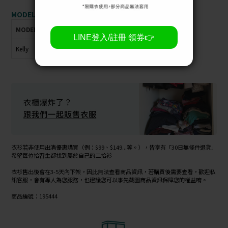
MODEL資訊：
MODEL
身高
體重
肩寬
胸圍
臀圍
腰圍
Kelly
162cm
48kg
42cm
82cm
90cm
64cm
衣衫若非使用出清優惠購買（例：$99、$149...等。），皆享有「30日無條件退貨」
希望每位拾習生都找到屬於自己的二拾衫
衣衫售出後會在3-5天內下架，因此無法查看商品資訊，若購買後需要查看，歡迎私
訊客服，會有專人為您服務，也建議您可以事先截圖商品資訊保障您的權益唷。
商品編號：195444