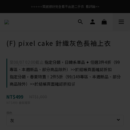
⭐⭐⭐⭐⭐質感很好完全看不出是二手衣  看評論>>
(F) pixel cake 針織灰色長袖上衣
至
08/07 02:00
截止
指定分類，日韓系單品 ✦ 任選3件4折（99
專區、本週新品、部分商品除外）>>於結帳頁面確認折扣
指定分類，春夏特賣！2件5折（99/149專區、本週新品、部分
商品除外）>>於結帳頁面確認折扣🛒
NT$499
NT$1,000
NT$499
會員獨享
顏色