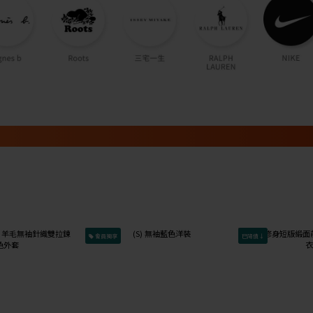
會員獨享
已降價↓