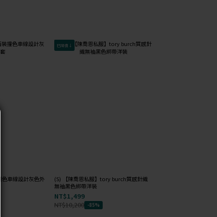
已降價↓
會員獨享
 西裝撞色車線設計灰色外
(S) 【陳喬恩私服】tory burch質感針織
(F) mussy 針織無袖
無袖黑色綁帶洋裝
NT$99
NT$1,499
NT$1,400
-93%
NT$10,200
-85%