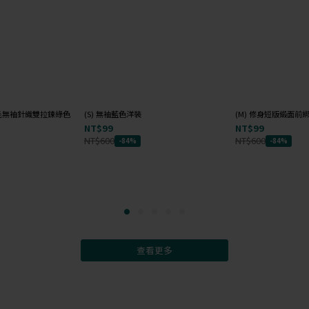
e 羊毛無袖針織雙拉鍊綠色
(S) 無袖藍色洋裝
(M) 修身短版緞面
NT$99
NT$99
NT$600
NT$600
-84%
-84%
查看更多