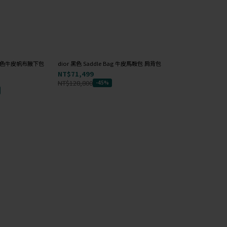
ie 拼色牛皮帆布腋下包
dior 黑色 Saddle Bag 牛皮馬鞍包 肩背包
versace 黑色 荔枝
NT$71,499
NT$7,499
NT$128,800
NT$20,700
-45%
-64%