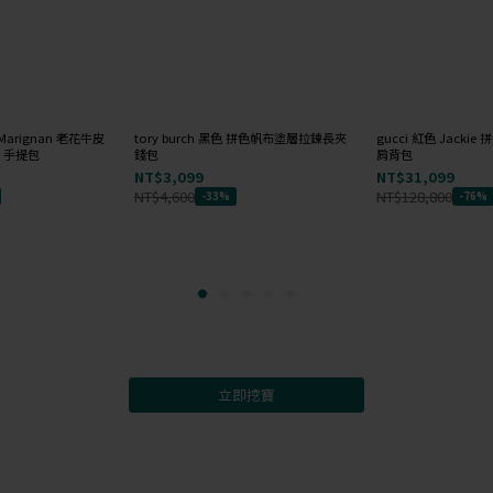
色 Marignan 老花牛皮
tory burch 黑色 拼色帆布塗層拉鍊長夾
gucci 紅色 Jack
 手提包
錢包
肩背包
NT$3,099
NT$31,099
NT$4,600
NT$128,800
-33%
-76%
立即挖寶