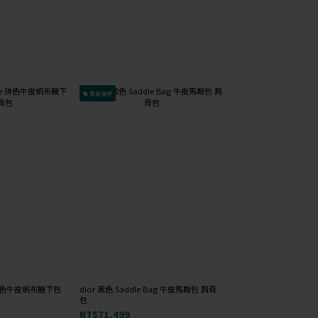
會員獨享
會員獨享
已降價↓
ie 拼色牛皮帆布腋下包
dior 黑色 Saddle Bag 牛皮馬鞍包 肩背
michael kors 棕色
(S) 【陳喬恩私服】to
包
包 肩背包
袖黑色綁帶洋裝
NT$71,499
NT$5,399