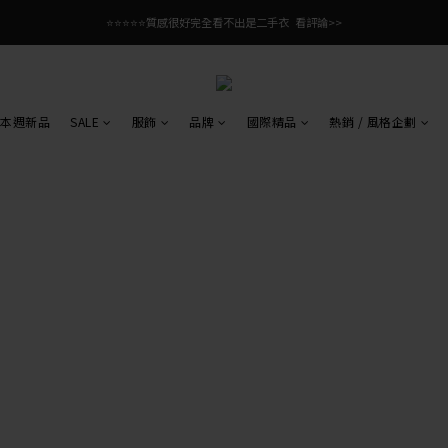
⭐⭐⭐⭐⭐質感很好完全看不出是二手衣  看評論>>
本週新品
SALE
服飾
品牌
國際精品
熱銷 / 風格企劃