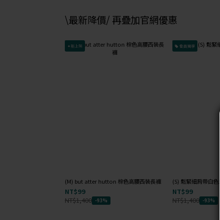
\最新降價/ 再疊加官網優惠
✦新上架
會員獨享
(M) but atter hutton 棕色高腰西裝長褲
(S) 鬆緊細肩帶白
NT$99
NT$99
NT$1,400
NT$1,400
-93%
-93%