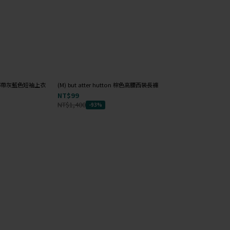
前綁帶灰藍色短袖上衣
(M) but atter hutton 棕色高腰西裝長褲
(M) the madre高
NT$99
NT$99
NT$1,400
NT$1,000
-93%
-90%