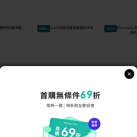
已降價↓
✦新上架
色洋裝
Coach紅色漆皮亮面酒紅卡夾
(M) the madre
套
NT$299
NT$99
NT$2,200
-86%
NT$1,400
-93%