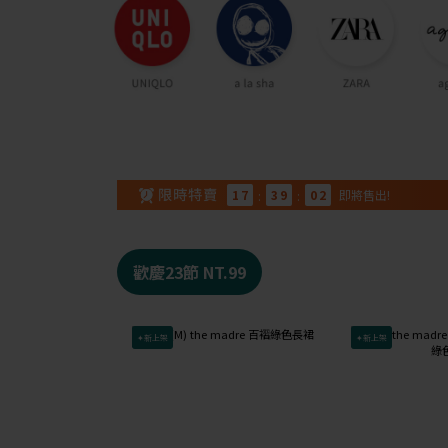
1
7
:
3
9
:
0
1
即將售出!
歡慶23節 NT.99
✦新上架
✦新上架