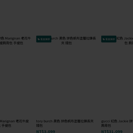
會員獨享
會員獨享
棕色 Marignan 老花牛皮
tory burch 黑色 拼色帆布塗層拉鍊長夾
gucci 紅色 Jack
 手提包
錢包
肩背包
NT$3,099
NT$31,099