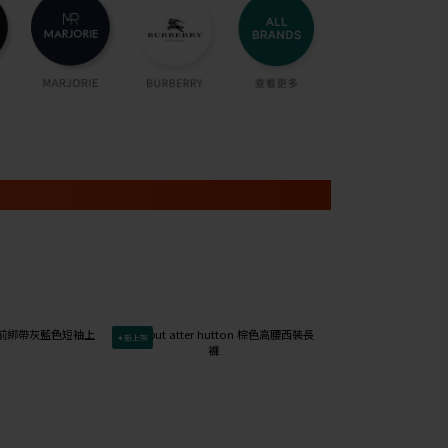
✦新上架
已降價↓