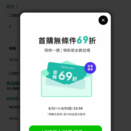
尺寸：
二拾衫公版尺寸
衣物上原尺寸
S
M
胸圍
腰圍
全長
袖長
43cm
42cm
80cm
0cm
（公版尺寸指南可參考商品照）
商品描述：
布料偏軟 / 材質偏厚 / 布料無彈性 / 有內襯
MODEL資訊：
MODEL
身高
體重
肩寬
胸圍
臀圍
腰圍
Annie
163cm
45kg
36cm
77cm
87cm
56cm