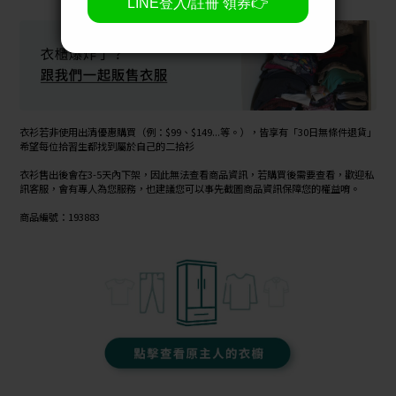
衣衫若非使用出清優惠購買（例：$99、$149...等。），皆享有「30日無條件退貨」
希望每位拾習生都找到屬於自己的二拾衫
衣衫售出後會在3-5天內下架，因此無法查看商品資訊，若購買後需要查看，歡迎私
訊客服，會有專人為您服務，也建議您可以事先截圖商品資訊保障您的權益唷。
商品編號：193883