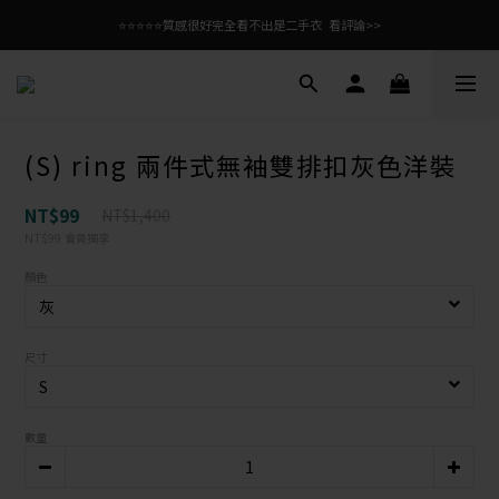
⭐⭐⭐⭐⭐質感很好完全看不出是二手衣  看評論>>
(S) ring 兩件式無袖雙排扣灰色洋裝
NT$99
NT$1,400
NT$99
會員獨享
顏色
尺寸
數量