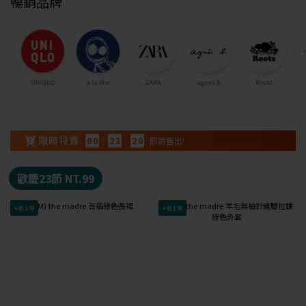
暢銷品牌
0
0
:
2
3
:
1
9
即將售出!
歡慶23節 NT.99
✦新上架
✦新上架