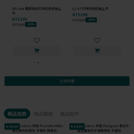
(M) vibe 韓牌條紋珍珠杏色長袖上
(L) b f 珍珠粉色短袖上衣
衣
NT$299
NT$299
NT$600
-50%
NT$600
-50%
立即挖寶
精品包款
精品服飾
精品配件
會員獨享
會員獨享
已