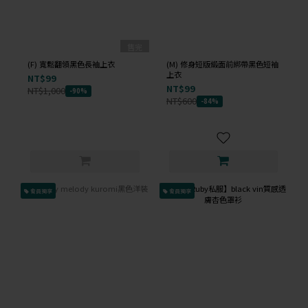
售完
(F) 寬鬆翻領黑色長袖上衣
(M) 修身短版緞面前綁帶黑色短袖
上衣
NT$99
NT$99
NT$1,000
-90%
NT$600
-84%
會員獨享
會員獨享