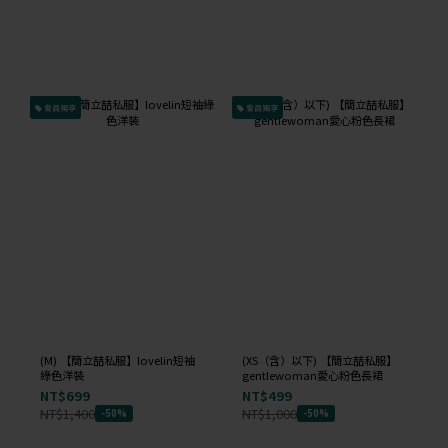
會員獨享
會員獨享
(M) 【簡立喆私服】lovelin短袖
(XS（含）以下) 【簡立喆私服】
綠色洋裝
gentlewoman愛心粉色長裙
NT$699
NT$499
NT$1,400
NT$1,000
-50%
-50%