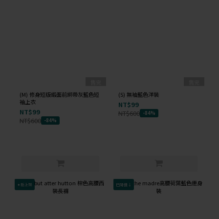
售完
售完
(M) 修身短版緞面前綁帶灰藍色短
(S) 無袖藍色洋裝
袖上衣
NT$99
NT$99
NT$600
-84%
NT$600
-84%
✦新上架
已降價↓