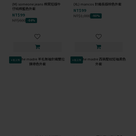
(M) someone jeans 棉質短版牛
(XL) mancos 針織長版棕色外套
仔純棉藍色外套
NT$99
NT$99
NT$1,000
-90%
NT$600
-84%
✦新上架
✦新上架