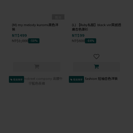
售完
(M) my melody kuromi黑色洋
(L) 【Ruby私服】black vin質感透
裝
膚杏色罩衫
NT$499
NT$99
NT$1,000
NT$600
-50%
-84%
會員獨享
會員獨享