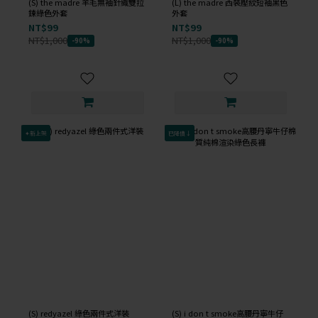
(S) the madre 羊毛無袖針織雙拉
(L) the madre 西裝壓紋短袖黑色
鍊綠色外套
外套
NT$99
NT$99
NT$1,000
NT$1,000
-90%
-90%
✦新上架
已降價↓
(S) redyazel 綠色兩件式洋裝
(S) i don t smoke高腰丹寧牛仔