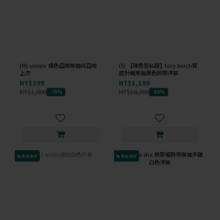
(M) uniqlo 橘色亞麻無袖純亞麻
(S) 【陳喬恩私服】tory burch質
上衣
感針織無袖黑色綁帶洋裝
NT$299
NT$1,199
NT$1,000
NT$10,200
-70%
-88%
會員獨享
會員獨享