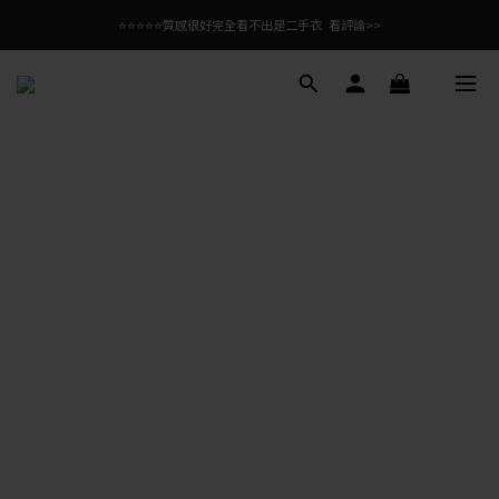
⭐⭐⭐⭐⭐質感很好完全看不出是二手衣  看評論>>