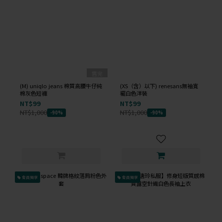
售完
(M) uniqlo jeans 棉質高腰牛仔純
(XS（含）以下) renesans無袖寬
棉灰色短褲
襬白色洋裝
NT$99
NT$99
NT$1,000
NT$1,000
-90%
-90%
會員獨享
會員獨享