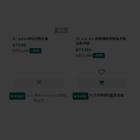
售完
(L) quten排扣白色外套
(S) a la sha 棉質細肩帶無袖多皺
白色洋裝
NT$99
NT$499
NT$1,000
-90%
NT$1,000
-50%
會員獨享
會員獨享