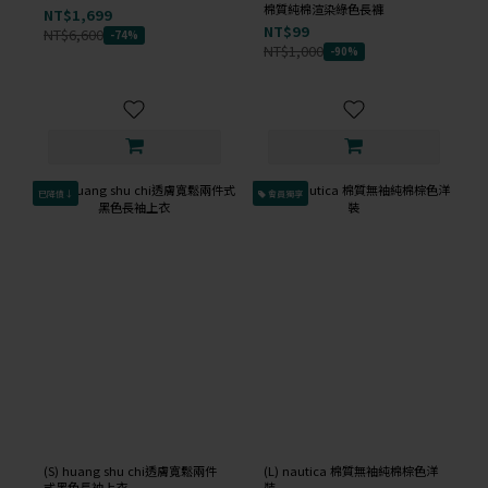
棉質純棉渲染綠色長褲
NT$1,699
NT$99
NT$6,600
-74%
NT$1,000
-90%
已降價↓
會員獨享
(S) huang shu chi透膚寬鬆兩件
(L) nautica 棉質無袖純棉棕色洋
式黑色長袖上衣
裝