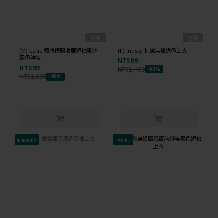
售完
售完
(M) cellie 韓牌禮服收腰短袖蕾絲
(F) mussy 針織無袖綠色上衣
黑色洋裝
NT$99
NT$99
NT$1,400
-93%
NT$1,000
-90%
會員獨享
已降價↓