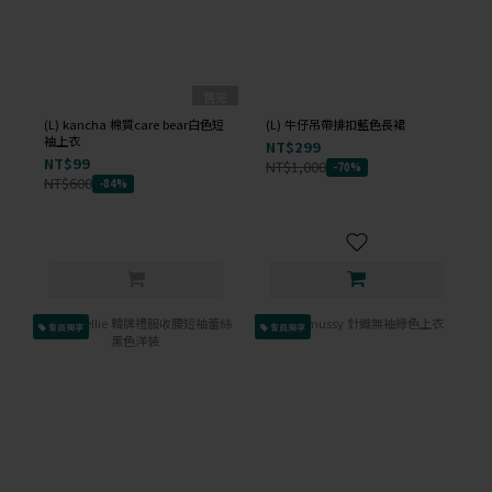
售完
(L) kancha 棉質care bear白色短
(L) 牛仔吊帶排扣藍色長裙
袖上衣
NT$299
NT$99
NT$1,000
-70%
NT$600
-84%
會員獨享
會員獨享