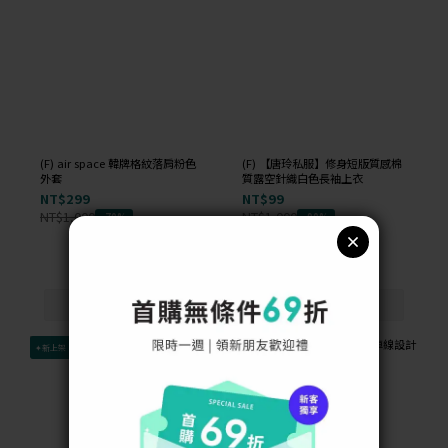
(F) air space 韓牌格紋落肩粉色
(F) 【唐玲私服】修身短版質感棉
外套
質露空針織白色長袖上衣
NT$299
NT$99
NT$1,000
NT$1,000
-70%
-90%
✦新上架
✦新上架