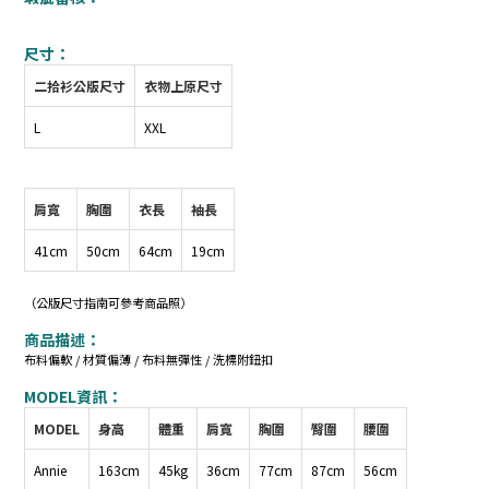
尺寸：
二拾衫公版尺寸
衣物上原尺寸
L
XXL
肩寬
胸圍
衣長
袖長
41cm
50cm
64cm
19cm
（公版尺寸指南可參考商品照）
商品描述：
布料偏軟 / 材質偏薄 / 布料無彈性 / 洗標附鈕扣
MODEL資訊：
MODEL
身高
體重
肩寬
胸圍
臀圍
腰圍
Annie
163cm
45kg
36cm
77cm
87cm
56cm