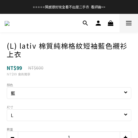
⭐⭐⭐⭐⭐質感很好完全看不出是二手衣  看評論>>
(L) lativ 棉質純棉格紋短袖藍色襯衫
上衣
NT$99
NT$600
NT$99
會員獨享
顏色
尺寸
數量