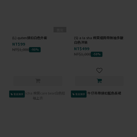
售完
(L) quten排扣白色外套
(S) a la sha 棉質細肩帶無袖多皺
白色洋裝
NT$99
NT$499
NT$1,000
-90%
NT$1,000
-50%
會員獨享
會員獨享