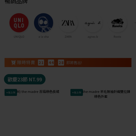
暢銷品牌
2
1
:
4
4
:
2
7
即將售出!
歡慶23節 NT.99
✦新上架
✦新上架