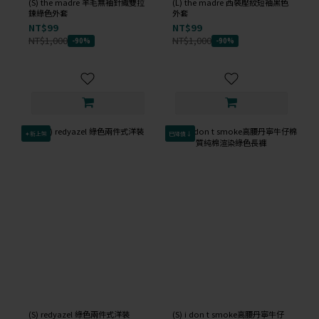
(S) the madre 羊毛無袖針織雙拉
(L) the madre 西裝壓紋短袖黑色
鍊綠色外套
外套
NT$99
NT$99
NT$1,000
NT$1,000
-90%
-90%
✦新上架
已降價↓
(S) redyazel 綠色兩件式洋裝
(S) i don t smoke高腰丹寧牛仔