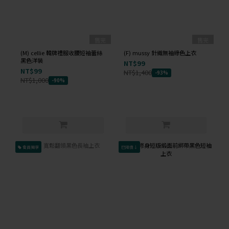
售完
售完
(M) cellie 韓牌禮服收腰短袖蕾絲
(F) mussy 針織無袖綠色上衣
黑色洋裝
NT$99
NT$99
NT$1,400
-93%
NT$1,000
-90%
會員獨享
已降價↓