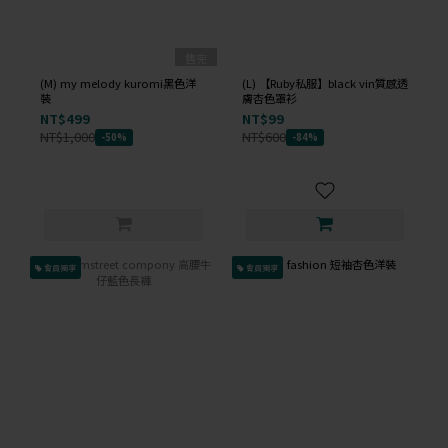
售完
(M) my melody kuromi黑色洋
(L) 【Ruby私服】black vin質感透
裝
膚杏色罩衫
NT$499
NT$99
NT$1,000
NT$600
-50%
-84%
會員獨享
會員獨享