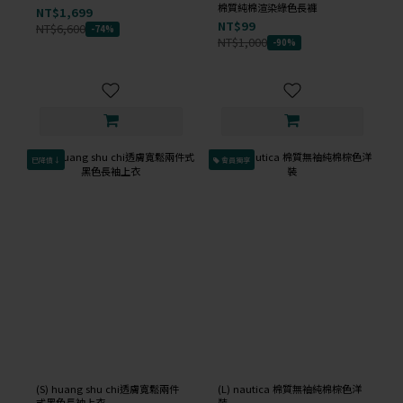
棉質純棉渲染綠色長褲
NT$1,699
NT$99
NT$6,600
-74%
NT$1,000
-90%
已降價↓
會員獨享
(S) huang shu chi透膚寬鬆兩件
(L) nautica 棉質無袖純棉棕色洋
式黑色長袖上衣
裝