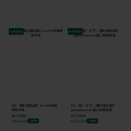
會員獨享
會員獨享
(M) 【簡立喆私服】lovelin短袖
(XS（含）以下) 【簡立喆私服】
綠色洋裝
gentlewoman愛心粉色長裙
NT$699
NT$499
NT$1,400
NT$1,000
-50%
-50%