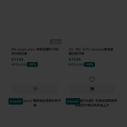
售完
(M) uniqlo jeans 棉質高腰牛仔純
(XS（含）以下) renesans無袖寬
棉灰色短褲
襬白色洋裝
NT$99
NT$99
NT$1,000
NT$1,000
-90%
-90%
會員獨享
會員獨享