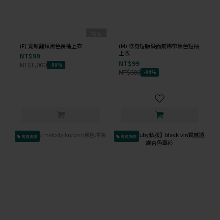
售完
(F) 寬鬆翻領黑色長袖上衣
(M) 修身短版緞面前綁帶黑色短袖
上衣
NT$99
NT$99
NT$1,000
-90%
NT$600
-84%
會員獨享
會員獨享