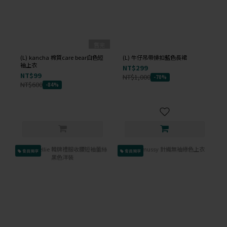
售完
(L) kancha 棉質care bear白色短
(L) 牛仔吊帶排扣藍色長裙
袖上衣
NT$299
NT$99
NT$1,000
-70%
NT$600
-84%
會員獨享
會員獨享