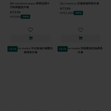
(M) someone jeans 棉質短版牛
(XL) mancos 針織長版棕色外套
仔純棉藍色外套
NT$99
NT$99
NT$1,000
-90%
NT$600
-84%
✦新上架
✦新上架