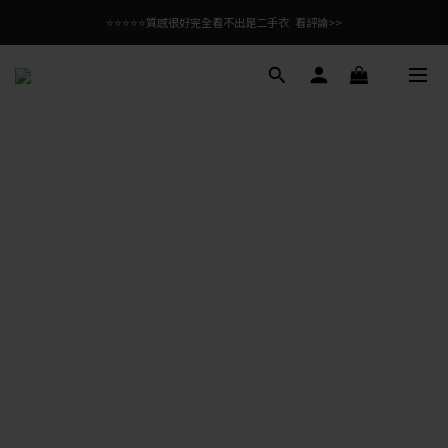
⭐⭐⭐⭐⭐質感很好完全看不出是二手衣  看評論>>