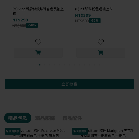
(M) vibe 韓牌條紋珍珠杏色長袖上
(L) b f 珍珠粉色短袖上衣
衣
NT$299
NT$299
NT$600
-50%
NT$600
-50%
立即挖寶
精品包款
精品服飾
精品配件
會員獨享
會員獨享
已