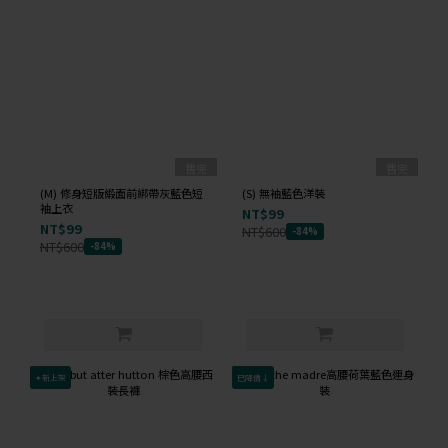
售完
售完
(M) 修身短版緞面前綁帶灰藍色短
(S) 無袖藍色洋裝
袖上衣
NT$99
NT$99
NT$600
-84%
NT$600
-84%
✦新上架
已降價↓