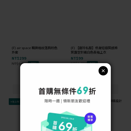
(F) air space 韓牌格紋落肩粉色
(F) 【唐玲私服】修身短版質感棉
外套
質露空針織白色長袖上衣
NT$299
NT$99
NT$1,000
NT$1,000
-70%
-90%
✦新上架
✦新上架