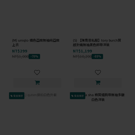
(M) uniqlo 橘色亞麻無袖純亞麻
(S) 【陳喬恩私服】tory burch質
上衣
感針織無袖黑色綁帶洋裝
NT$299
NT$1,199
NT$1,000
NT$10,200
-70%
-88%
會員獨享
會員獨享