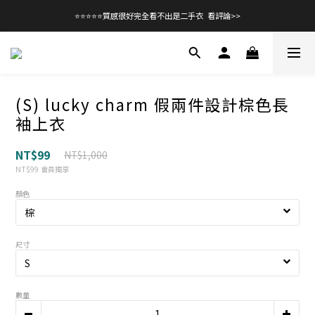
⭐⭐⭐⭐⭐質感很好完全看不出是二手衣  看評論>>
(S) lucky charm 假兩件設計棕色長
袖上衣
NT$99
NT$1,000
NT$99
會員獨享
顏色
尺寸
數量