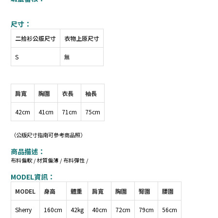
尺寸：
二拾衫公版尺寸
衣物上原尺寸
S
無
肩寬
胸圍
衣長
袖長
42cm
41cm
71cm
75cm
（公版尺寸指南可參考商品照）
商品描述：
布料偏軟 / 材質偏薄 / 布料彈性 /
MODEL資訊：
MODEL
身高
體重
肩寬
胸圍
臀圍
腰圍
Sherry
160cm
42kg
40cm
72cm
79cm
56cm