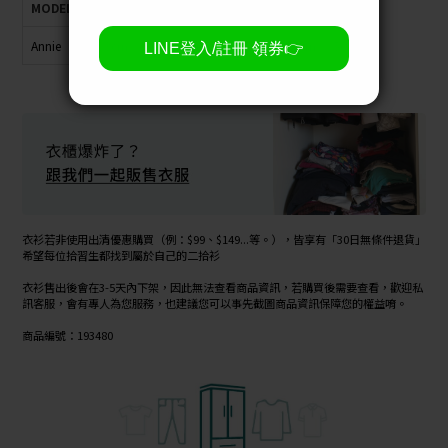
MODEL
身高
體重
肩寬
胸圍
臀圍
腰圍
Annie
163cm
45kg
36cm
77cm
87cm
56cm
衣衫若非使用出清優惠購買（例：$99、$149...等。），皆享有「30日無條件退貨」
希望每位拾習生都找到屬於自己的二拾衫
衣衫售出後會在3-5天內下架，因此無法查看商品資訊，若購買後需要查看，歡迎私
訊客服，會有專人為您服務，也建議您可以事先截圖商品資訊保障您的權益唷。
商品編號：193480