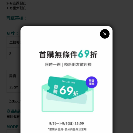
2-有些微瑕疵
1-有重大瑕疵
瑕疵審核：
尺寸：
二拾衫公版尺寸
衣物上原尺寸
S
38
肩寬
胸圍
衣長
袖長
35cm
39cm
61cm
61cm
（公版尺寸指南可參考商品照）
商品描述：
布料偏軟 / 材質偏薄 / 布料無彈性 / 有墊肩
MODEL資訊：