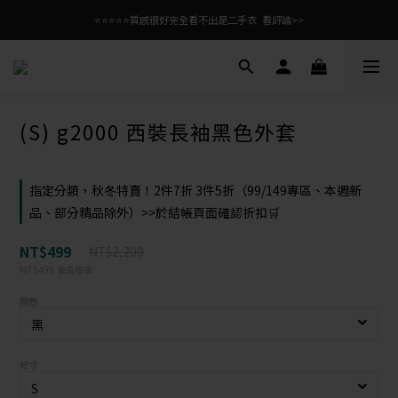
⭐⭐⭐⭐⭐質感很好完全看不出是二手衣  看評論>>
(S) g2000 西裝長袖黑色外套
指定分類，秋冬特賣！2件7折 3件5折（99/149專區、本週新
品、部分精品除外）>>於結帳頁面確認折扣🛒
NT$499
NT$2,200
NT$499
會員獨享
顏色
尺寸