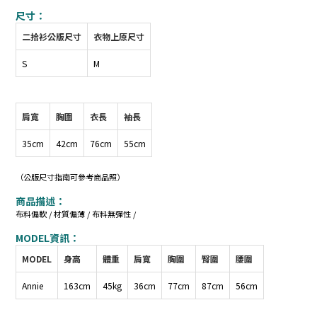
尺寸：
二拾衫公版尺寸
衣物上原尺寸
S
M
肩寬
胸圍
衣長
袖長
35cm
42cm
76cm
55cm
（公版尺寸指南可參考商品照）
商品描述：
布料偏軟 / 材質偏薄 / 布料無彈性 /
MODEL資訊：
MODEL
身高
體重
肩寬
胸圍
臀圍
腰圍
Annie
163cm
45kg
36cm
77cm
87cm
56cm