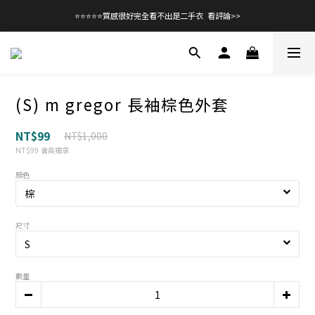
⭐⭐⭐⭐⭐質感很好完全看不出是二手衣  看評論>>
(S) m gregor 長袖棕色外套
NT$99
NT$1,000
NT$99
會員獨享
顏色
尺寸
數量