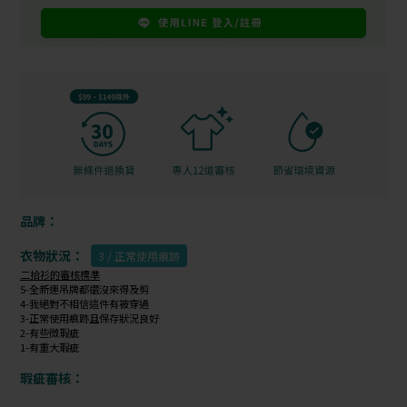
品牌：
衣物狀況：
3 / 正常使用痕跡
二拾衫的審核標準
5-全新連吊牌都還沒來得及剪
4-我絕對不相信這件有被穿過
3-正常使用痕跡且保存狀況良好
2-有些微瑕疵
1-有重大瑕疵
瑕疵審核：