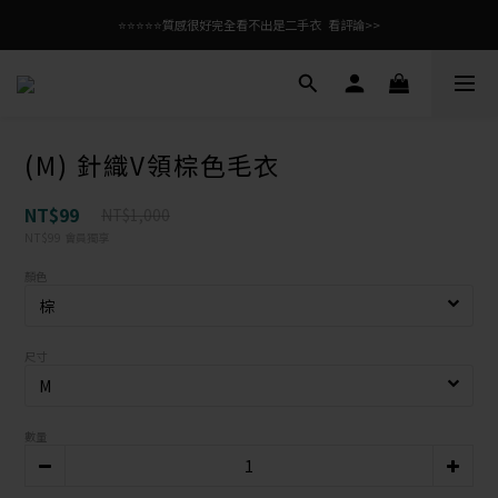
⭐⭐⭐⭐⭐質感很好完全看不出是二手衣  看評論>>
(M) 針織V領棕色毛衣
NT$99
NT$1,000
NT$99
會員獨享
顏色
尺寸
數量