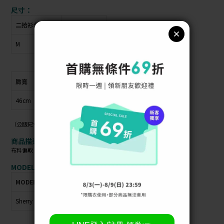
尺寸：
二拾衫公版尺寸
衣物上原尺寸
M
無
肩寬
胸圍
衣長
袖長
46cm
46cm
70cm
60cm
（公版尺寸指南可參考商品照）
商品描述：
布料偏軟 / 材質偏厚 / 布料彈性 /
MODEL資訊：
MODEL
身高
體重
肩寬
胸圍
臀圍
腰圍
Sherry
160cm
42kg
40cm
72cm
79cm
56cm