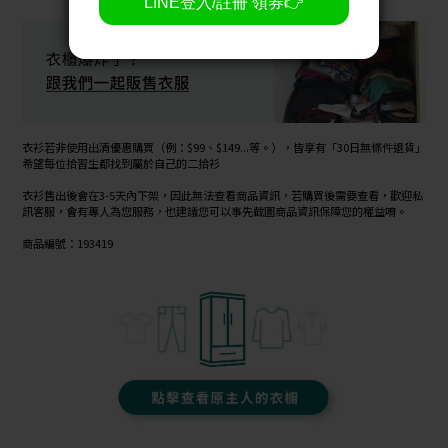
衣衫若非使用出清優惠購買（例：$99、$149...等。），皆享有「30日無條件退貨」
希望每位拾習生都找到屬於自己的二拾衫
衣衫售出後會在3-5天內下架，因此無法查看商品資訊，若購買後需要查看，歡迎私
訊客服，會有專人為您服務，也建議您可以事先截圖商品資訊保障您的權益唷。
商品編號：193419