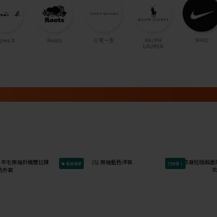
會員獨享
已降價↓