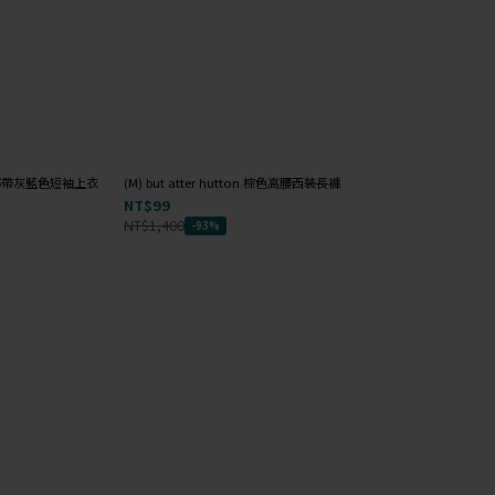
前綁帶灰藍色短袖上衣
(M) but atter hutton 棕色高腰西裝長褲
(M) the madre高
NT$99
NT$99
NT$1,400
NT$1,000
-93%
-90%