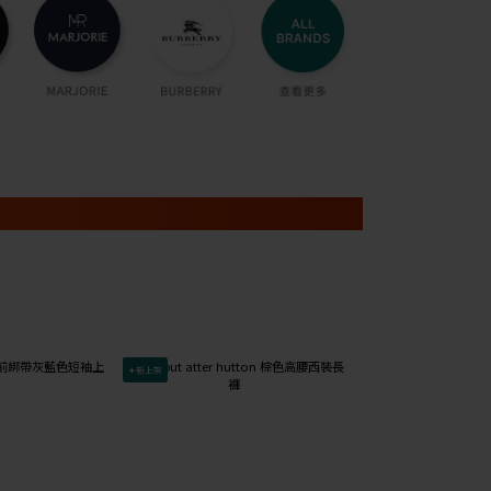
✦新上架
已降價↓