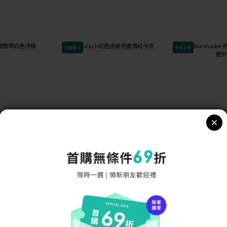
已降價↓
✦新上架
色洋裝
Coach紅色漆皮亮面酒紅卡夾
(M) the madre
套
NT$299
NT$99
NT$2,200
-86%
NT$1,400
-93%