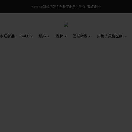
⭐⭐⭐⭐⭐質感很好完全看不出是二手衣  看評論>>
本週新品
SALE
服飾
品牌
國際精品
熱銷 / 風格企劃