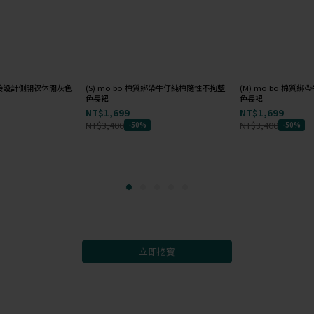
質拼接設計側開衩休閒灰色
(S) mo bo 棉質綁帶牛仔純棉隨性不拘藍
(M) mo bo 棉質
色長裙
色長裙
NT$1,699
NT$1,699
NT$3,400
NT$3,400
-50%
-50%
立即挖寶