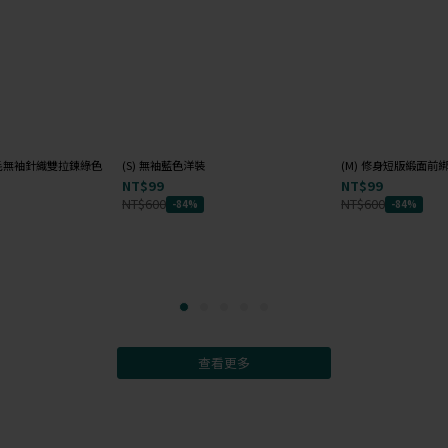
e 羊毛無袖針織雙拉鍊綠色
(S) 無袖藍色洋裝
(M) 修身短版緞面
NT$99
NT$99
NT$600
NT$600
-84%
-84%
查看更多