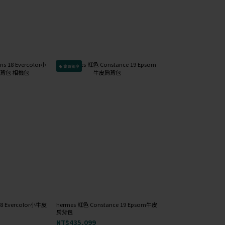
會員獨享
會員獨享
已降價↓
18 Evercolor小牛皮
hermes 紅色 Constance 19 Epsom牛皮
hermes 橘色 Lindy Mini
(S) 【陳喬恩私服】to
肩背包
皮肩背包 手提包
袖黑色綁帶洋裝
NT$435,099
NT$451,999