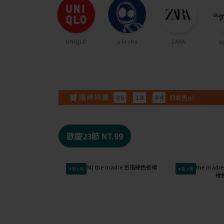
0
6
:
1
8
:
0
3
即將售出!
歡慶23節 NT.99
✦新上架
✦新上架