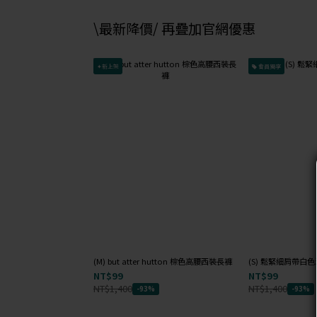
\最新降價/ 再疊加官網優惠
✦新上架
會員獨享
(M) but atter hutton 棕色高腰西裝長褲
(S) 鬆緊細肩帶白
NT$99
NT$99
NT$1,400
NT$1,400
-93%
-93%