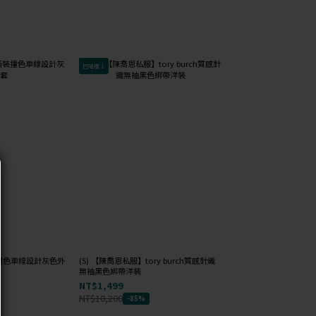
已降價↓
會員獨享
 西裝撞色車線設計灰色外
(S) 【陳喬恩私服】tory burch質感針織
(F) mussy 針織無袖
無袖黑色綁帶洋裝
NT$99
NT$1,499
NT$1,400
-93%
NT$10,200
-85%