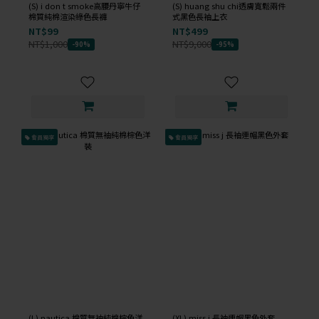
(S) i don t smoke高腰丹寧牛仔
(S) huang shu chi透膚寬鬆兩件
棉質純棉渲染綠色長褲
式黑色長袖上衣
NT$99
NT$499
NT$1,000
NT$9,000
-90%
-95%
會員獨享
會員獨享
(L) nautica 棉質無袖純棉棕色洋
(XL) miss j 長袖連帽黑色外套