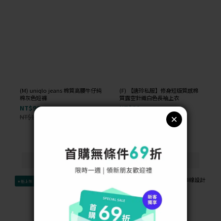
(M) uniqlo jeans 棉質高腰牛仔純
(F) 【唐玲私服】修身短版質感棉
棉灰色短褲
質露空針織白色長袖上衣
NT$99
NT$99
NT$1,000
NT$1,000
-90%
-90%
✦新上架
✦新上架