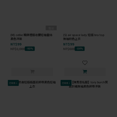
售完
(M) cellie 韓牌禮服收腰短袖蕾絲
(S) air space lady 短版 bra top
黑色洋裝
無袖粉色上衣
NT$99
NT$99
NT$1,000
NT$600
-90%
-84%
已降價↓
已降價↓