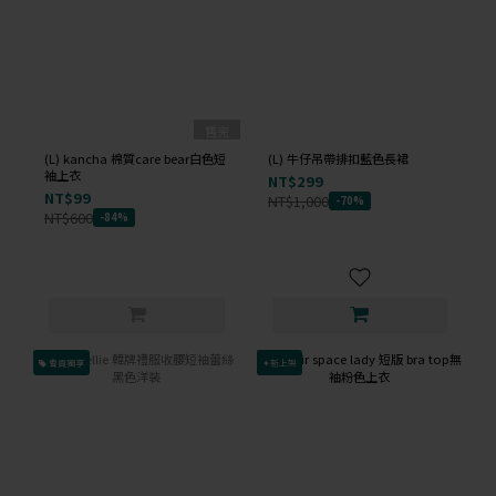
售完
(L) kancha 棉質care bear白色短
(L) 牛仔吊帶排扣藍色長裙
袖上衣
NT$299
NT$99
NT$1,000
-70%
NT$600
-84%
會員獨享
✦新上架