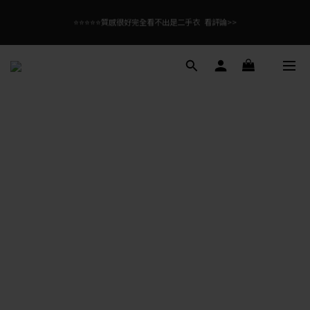
6
5
0
0
5
5
5
7
6
7
9
1
1
1
8
3
2
3
全館滿$99免運！優惠碼【08free99】
5
4
4
4
4
6
5
6
8
⭐⭐⭐⭐⭐質感很好完全看不出是二手衣  看評論>>
0
0
0
7
2
1
2
:
:
:
4
立即逛逛
3
3
3
3
5
4
5
7
日
時
分
秒
6
1
0
1
3
2
2
2
2
9
4
3
4
6
5
0
0
2
1
9
1
1
1
8
3
2
3
全館滿$99免運！優惠碼【08free99】
5
4
1
0
8
0
0
0
7
2
1
2
:
:
:
4
立即逛逛
3
0
7
日
時
分
秒
6
1
0
1
3
2
6
5
0
0
2
1
5
4
1
0
4
3
0
3
2
2
1
1
0
0