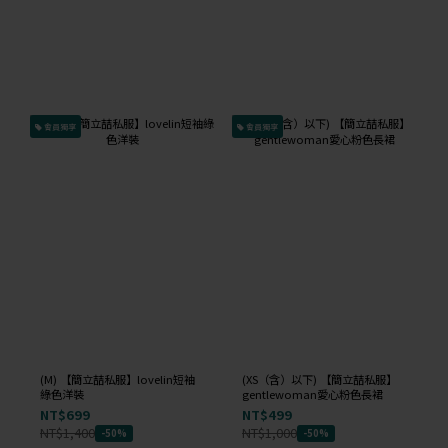
會員獨享
會員獨享
(M) 【簡立喆私服】lovelin短袖
(XS（含）以下) 【簡立喆私服】
綠色洋裝
gentlewoman愛心粉色長裙
NT$699
NT$499
NT$1,400
NT$1,000
-50%
-50%