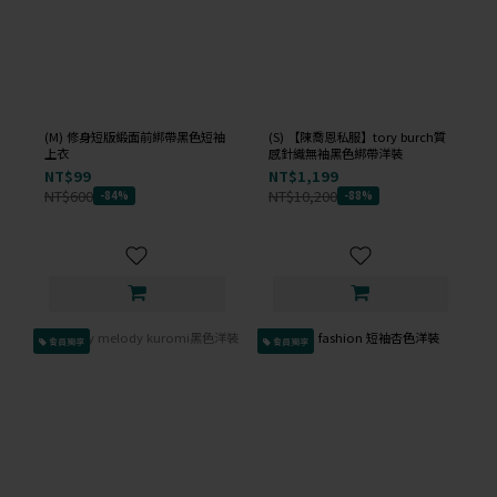
(M) 修身短版緞面前綁帶黑色短袖
(S) 【陳喬恩私服】tory burch質
上衣
感針織無袖黑色綁帶洋裝
NT$99
NT$1,199
NT$600
NT$10,200
-84%
-88%
會員獨享
會員獨享