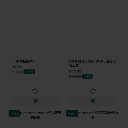
(S) 無袖藍色洋裝
(M) 修身短版緞面前綁帶灰藍色短
袖上衣
NT$99
NT$99
NT$600
-84%
NT$600
-84%
✦新上架
已降價↓