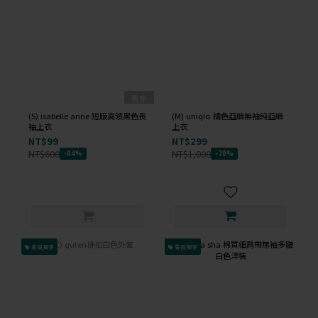
售完
(S) isabelle anne 短版高領黑色長
(M) uniqlo 橘色亞麻無袖純亞麻
袖上衣
上衣
NT$99
NT$299
NT$600
NT$1,000
-84%
-70%
會員獨享
會員獨享