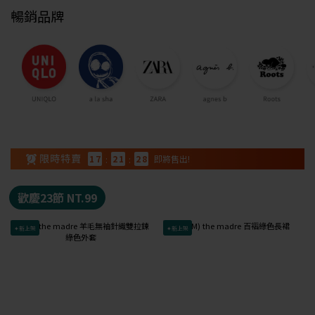
暢銷品牌
1
7
:
2
1
:
2
7
即將售出!
歡慶23節 NT.99
✦新上架
✦新上架