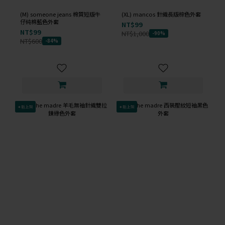
(M) someone jeans 棉質短版牛
(XL) mancos 針織長版棕色外套
仔純棉藍色外套
NT$99
NT$99
NT$1,000
-90%
NT$600
-84%
✦新上架
✦新上架