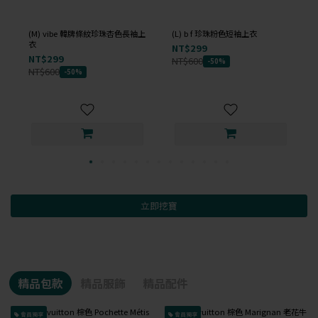
(M) vibe 韓牌條紋珍珠杏色長袖上
(L) b f 珍珠粉色短袖上衣
衣
NT$299
NT$299
NT$600
-50%
NT$600
-50%
立即挖寶
精品包款
精品服飾
精品配件
會員獨享
會員獨享
已