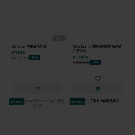
售完
(L) quten排扣白色外套
(S) a la sha 棉質細肩帶無袖多皺
白色洋裝
NT$99
NT$499
NT$1,000
-90%
NT$1,000
-50%
會員獨享
會員獨享