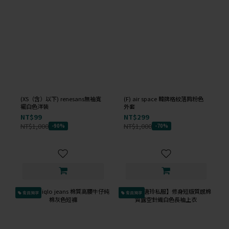
(XS（含）以下) renesans無袖寬
(F) air space 韓牌格紋落肩粉色
襬白色洋裝
外套
NT$99
NT$299
NT$1,000
NT$1,000
-90%
-70%
會員獨享
會員獨享