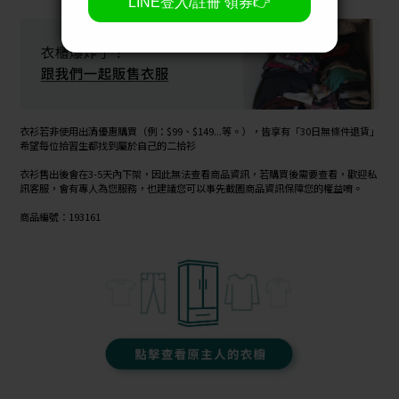
衣衫若非使用出清優惠購買（例：$99、$149...等。），皆享有「30日無條件退貨」
希望每位拾習生都找到屬於自己的二拾衫
衣衫售出後會在3-5天內下架，因此無法查看商品資訊，若購買後需要查看，歡迎私
訊客服，會有專人為您服務，也建議您可以事先截圖商品資訊保障您的權益唷。
商品編號：193161