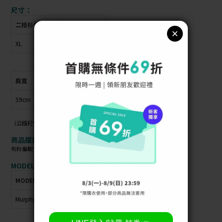
尺寸：
二拾衫公版尺寸
衣物上原尺寸
XL
無
肩寬
胸圍
衣長
袖長
59cm
57cm
59cm
45cm
（公版尺寸指南可參考商品照）
商品描述：
布料偏軟 / 材質偏薄 / 布料彈性 /
MODEL資訊：
MODEL
身高
體重
肩寬
胸圍
臀圍
腰圍
Murphy
165cm
53kg
40cm
86cm
94cm
63cm