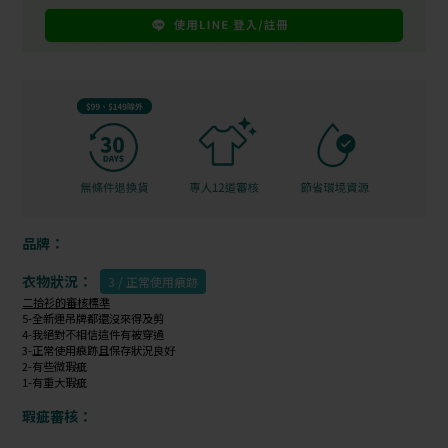
品牌：
衣物狀況：
3 / 正常使用痕跡
二拾衫的審核標準
5-全新連吊牌都還沒來得及剪
4-我絕對不相信這件有被穿過
3-正常使用痕跡且保存狀況良好
2-有些微瑕疵
1-有重大瑕疵
瑕疵審核：