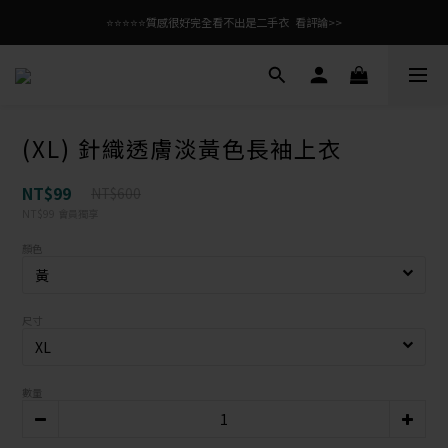
⭐⭐⭐⭐⭐質感很好完全看不出是二手衣  看評論>>
(XL) 針織透膚淡黃色長袖上衣
NT$99
NT$600
NT$99
會員獨享
顏色
尺寸
數量