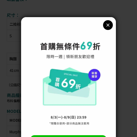
尺寸：
二拾衫公版尺寸
衣物上原尺寸
S
無
胸圍
腰圍
全長
袖長
41cm
35cm
76cm
20cm
（公版尺寸指南可參考商品照）
商品描述：
布料偏軟 / 材質偏薄 / 布料無彈性 / 後拉鍊
MODEL資訊：
MODEL
身高
體重
肩寬
胸圍
臀圍
腰圍
Murphy
165cm
53kg
40cm
86cm
94cm
63cm