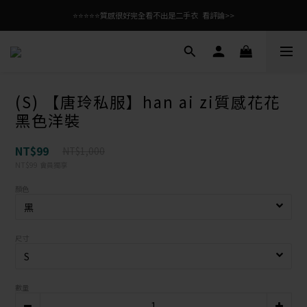
⭐⭐⭐⭐⭐質感很好完全看不出是二手衣  看評論>>
(S) 【唐玲私服】han ai zi質感花花
黑色洋裝
NT$99
NT$1,000
NT$99
會員獨享
顏色
尺寸
數量