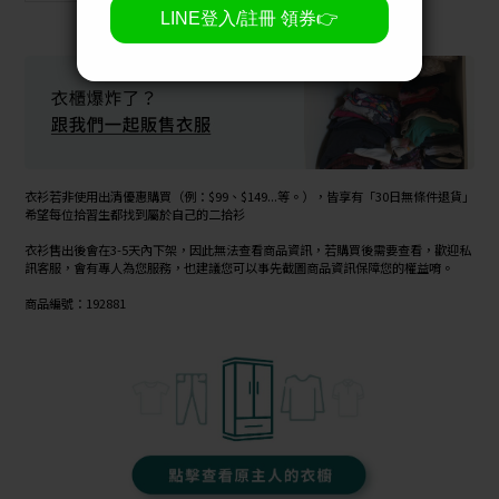
衣衫若非使用出清優惠購買（例：$99、$149...等。），皆享有「30日無條件退貨」
希望每位拾習生都找到屬於自己的二拾衫
衣衫售出後會在3-5天內下架，因此無法查看商品資訊，若購買後需要查看，歡迎私
訊客服，會有專人為您服務，也建議您可以事先截圖商品資訊保障您的權益唷。
商品編號：192881