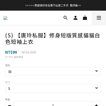
⭐⭐⭐⭐⭐質感很好完全看不出是二手衣  看評論>>
(S) 【唐玲私服】修身短版質感貓貓白
色短袖上衣
NT$99
NT$1,000
NT$99
會員獨享
顏色
尺寸
數量