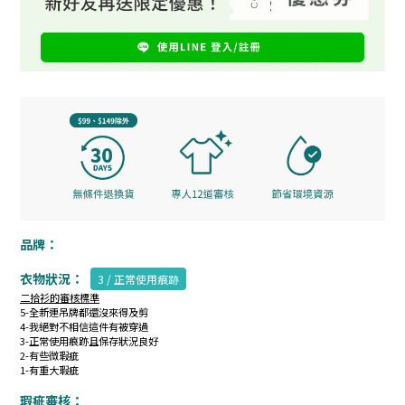
品牌：
衣物狀況：
3 / 正常使用痕跡
二拾衫的審核標準
5-全新連吊牌都還沒來得及剪
4-我絕對不相信這件有被穿過
3-正常使用痕跡且保存狀況良好
2-有些微瑕疵
1-有重大瑕疵
瑕疵審核：