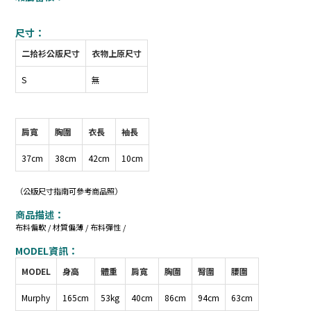
尺寸：
二拾衫公版尺寸
衣物上原尺寸
S
無
肩寬
胸圍
衣長
袖長
37cm
38cm
42cm
10cm
（公版尺寸指南可參考商品照）
商品描述：
布料偏軟 / 材質偏薄 / 布料彈性 /
MODEL資訊：
MODEL
身高
體重
肩寬
胸圍
臀圍
腰圍
Murphy
165cm
53kg
40cm
86cm
94cm
63cm