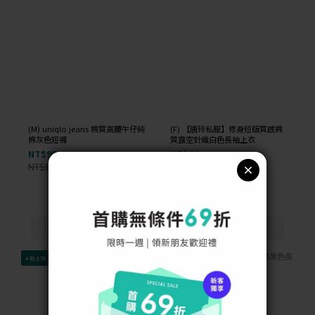
(M) uniqlo jeans 棉質高腰牛仔純
(F) 【唐玲私服】修身短版質感棉
棉灰色短褲
質露空針織白色長袖上衣
NT$99
NT$99
NT$1,000
NT$1,000
-90%
-90%
✦新上架
✦新上架