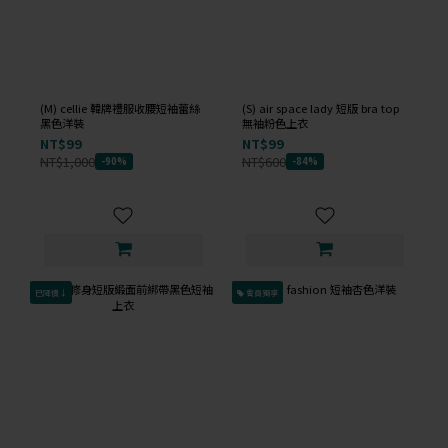
(M) cellie 韓牌禮服收腰短袖蕾絲
(S) air space lady 短版 bra top
黑色洋裝
無袖粉色上衣
NT$99
NT$99
NT$1,000
NT$600
-90%
-84%
已降價↓
會員獨享