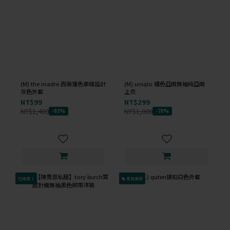
(M) the madre 西裝撞色車線設計
(M) uniqlo 橘色亞麻無袖純亞麻
灰色外套
上衣
NT$99
NT$299
NT$1,400
NT$1,000
-93%
-70%
已降價↓
會員獨享