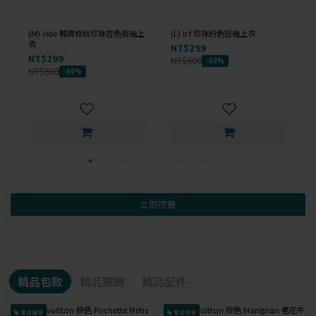
(M) vibe 韓牌條紋珍珠杏色長袖上
(L) b f 珍珠粉色短袖上衣
衣
NT$299
NT$299
NT$600
-50%
NT$600
-50%
立即挖寶
精品包款
精品服飾
精品配件
會員獨享
會員獨享
已