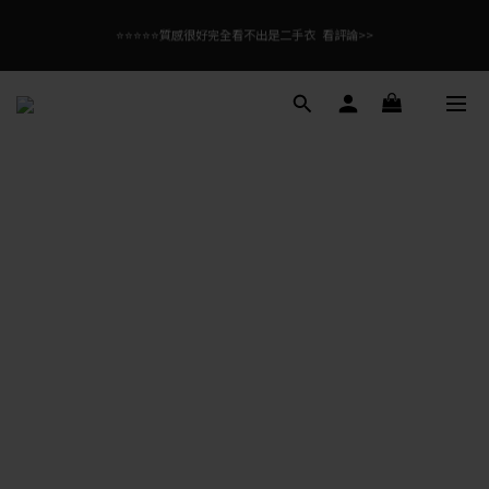
4
5
3
4
4
5
3
6
1
2
2
3
1
9
4
3
4
全館滿$99免運！優惠碼【08free99】
2
3
3
4
2
5
0
1
1
2
0
8
3
9
2
3
:
:
:
1
2
2
3
1
9
4
立即逛逛
全館滿$99免運！優惠碼【08free99】
日
時
分
秒
0
0
1
7
2
8
1
2
0
1
1
2
0
8
3
9
:
:
:
立即逛逛
0
6
1
7
0
1
日
時
分
秒
0
0
1
7
2
8
5
0
6
0
0
6
1
7
4
5
5
0
6
3
4
4
5
2
3
3
4
1
2
2
3
0
1
1
2
0
0
1
0