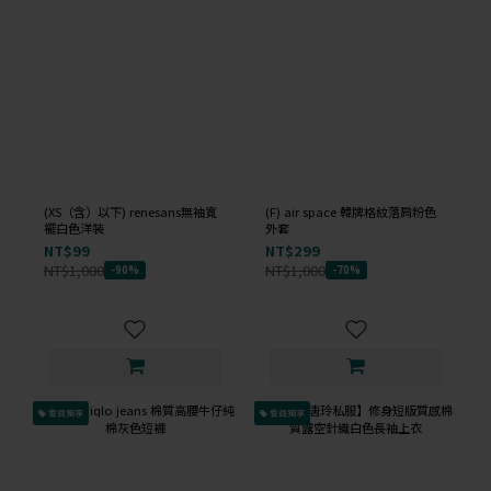
(XS（含）以下) renesans無袖寬
(F) air space 韓牌格紋落肩粉色
襬白色洋裝
外套
NT$99
NT$299
NT$1,000
NT$1,000
-90%
-70%
會員獨享
會員獨享