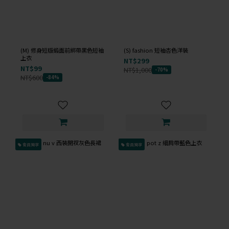
(M) 修身短版緞面前綁帶黑色短袖
(S) fashion 短袖杏色洋裝
上衣
NT$299
NT$99
NT$1,000
-70%
NT$600
-84%
會員獨享
會員獨享