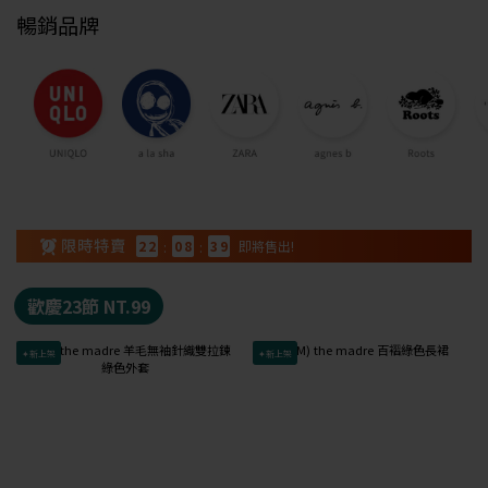
暢銷品牌
2
2
:
0
8
:
3
8
即將售出!
歡慶23節 NT.99
✦新上架
✦新上架