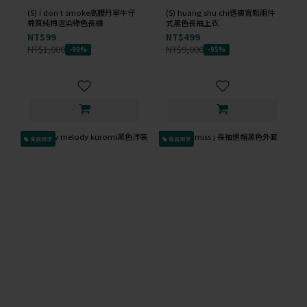
(S) i don t smoke高腰丹寧牛仔
(S) huang shu chi透膚寬鬆兩件
棉質純棉渲染綠色長褲
式黑色長袖上衣
NT$99
NT$499
NT$1,000
NT$9,000
-90%
-95%
會員獨享
會員獨享