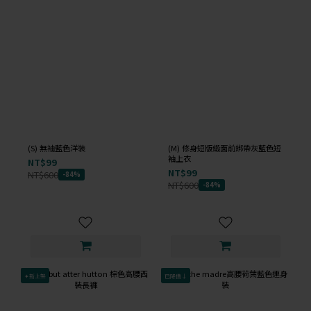
(S) 無袖藍色洋裝
(M) 修身短版緞面前綁帶灰藍色短
袖上衣
NT$99
NT$99
NT$600
-84%
NT$600
-84%
✦新上架
已降價↓