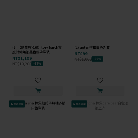
(S) 【陳喬恩私服】tory burch質
(L) quten排扣白色外套
感針織無袖黑色綁帶洋裝
NT$99
NT$1,199
NT$1,000
-90%
NT$10,200
-88%
會員獨享
會員獨享