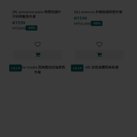
(M) someone jeans 棉質短版牛
(XL) mancos 針織長版棕色外套
仔純棉藍色外套
NT$99
NT$99
NT$1,000
-90%
NT$600
-84%
✦新上架
✦新上架