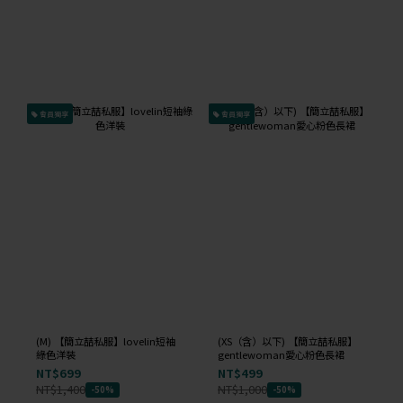
會員獨享
會員獨享
(M) 【簡立喆私服】lovelin短袖
(XS（含）以下) 【簡立喆私服】
綠色洋裝
gentlewoman愛心粉色長裙
NT$699
NT$499
NT$1,400
NT$1,000
-50%
-50%