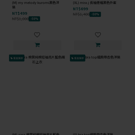
(M) my melody kuromi黑色洋
(XL) miss j 長袖連帽黑色外套
裝
NT$699
NT$499
NT$1,400
-50%
NT$1,000
-50%
會員獨享
會員獨享
(M) zara 棉質純棉短袖亮片藍色
(S) bra top細肩帶杏色洋裝