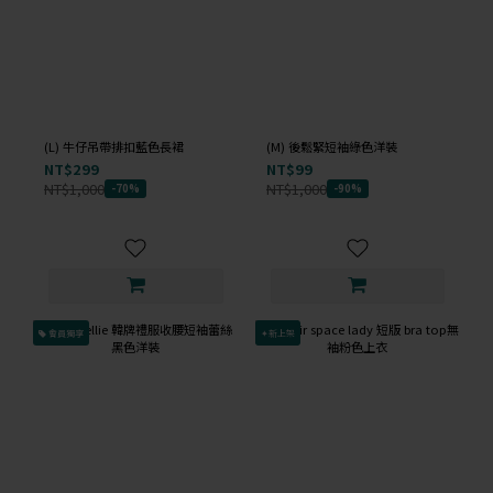
(L) 牛仔吊帶排扣藍色長裙
(M) 後鬆緊短袖綠色洋裝
NT$299
NT$99
NT$1,000
NT$1,000
-70%
-90%
會員獨享
✦新上架