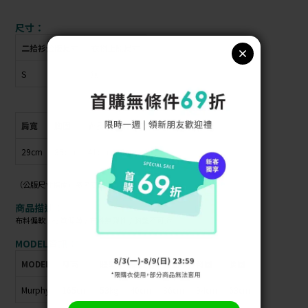
尺寸：
二拾衫公版尺寸
衣物上原尺寸
S
無
肩寬
胸圍
衣長
袖長
29cm
35cm
41cm
0cm
（公版尺寸指南可參考商品照）
商品描述：
布料偏軟 / 材質偏薄 / 布料無彈性 / 胸墊不可拆
MODEL資訊：
MODEL
身高
體重
肩寬
胸圍
臀圍
腰圍
Murphy
165cm
53kg
40cm
86cm
94cm
63cm