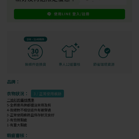
品牌：
衣物狀況：
3 / 正常使用痕跡
二拾衫的審核標準
5-全新連吊牌都還沒來得及剪
4-我絕對不相信這件有被穿過
3-正常使用痕跡且保存狀況良好
2-有些微瑕疵
1-有重大瑕疵
瑕疵審核：