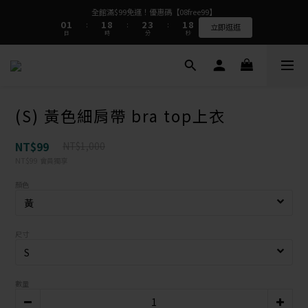
9
1
1
2
2
2
2
9
9
3
3
4
4
2
2
9
9
全館滿$99免運！優惠碼【08free99】
全館滿$99免運！優惠碼【08free99】
8
9
9
9
0
0
1
1
1
1
8
8
2
2
3
3
1
1
8
8
:
:
:
:
:
:
7
8
8
9
8
立即逛逛
立即逛逛
日
日
時
時
分
分
秒
秒
0
0
0
0
7
7
1
1
2
2
0
0
7
7
6
7
7
8
9
7
6
6
0
0
1
1
6
6
5
6
6
7
8
6
5
5
0
0
5
5
4
5
5
6
7
5
⭐⭐⭐⭐⭐質感很好完全看不出是二手衣  看評論>>
4
4
4
4
3
4
4
5
6
4
3
3
3
3
2
3
3
4
5
3
2
2
2
2
1
2
2
9
3
4
2
9
全館滿$99免運！優惠碼【08free99】
(S) 黃色細肩帶 bra top上衣
1
1
1
1
0
1
1
8
2
3
1
8
:
:
:
立即逛逛
0
0
0
0
日
時
分
秒
0
0
7
1
2
0
7
6
0
1
6
NT$99
NT$1,000
5
0
5
NT$99
會員獨享
4
4
3
3
顏色
2
2
1
1
0
0
尺寸
數量