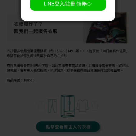
衣衫若非使用出清優惠購買（例：$99、$149...等。），皆享有「30日無條件退貨」
希望每位拾習生都找到屬於自己的二拾衫
衣衫售出後會在3-5天內下架，因此無法查看商品資訊，若購買後需要查看，歡迎私
訊客服，會有專人為您服務，也建議您可以事先截圖商品資訊保障您的權益唷。
商品編號：188515