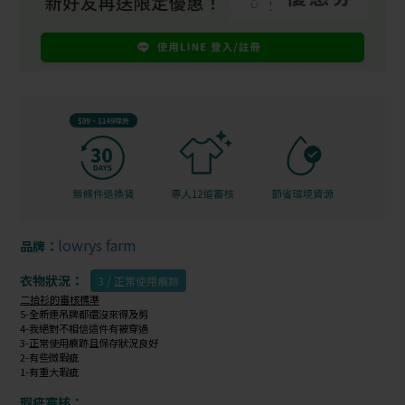
lowrys farm
品牌：
衣物狀況：
3 / 正常使用痕跡
二拾衫的審核標準
5-全新連吊牌都還沒來得及剪
4-我絕對不相信這件有被穿過
3-正常使用痕跡且保存狀況良好
2-有些微瑕疵
1-有重大瑕疵
瑕疵審核：