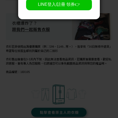
衣衫若非使用出清優惠購買（例：$99、$149...等。），皆享有「30日無條件退貨」
希望每位拾習生都找到屬於自己的二拾衫
衣衫售出後會在3-5天內下架，因此無法查看商品資訊，若購買後需要查看，歡迎私
訊客服，會有專人為您服務，也建議您可以事先截圖商品資訊保障您的權益唷。
商品編號：183105