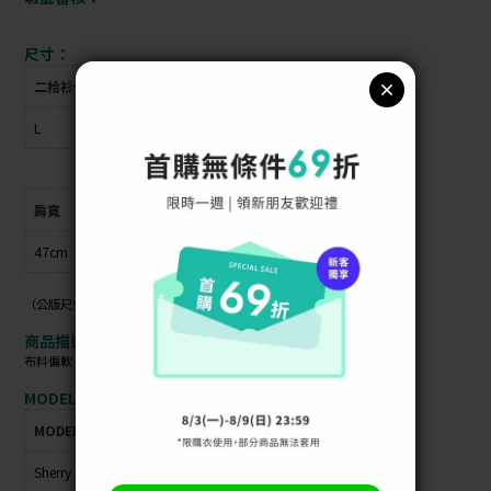
尺寸：
二拾衫公版尺寸
衣物上原尺寸
L
F
肩寬
胸圍
衣長
袖長
47cm
49cm
71cm
60cm
（公版尺寸指南可參考商品照）
商品描述：
布料偏軟 / 材質偏薄 / 布料無彈性 /
MODEL資訊：
MODEL
身高
體重
肩寬
胸圍
臀圍
腰圍
Sherry
160cm
42kg
40cm
72cm
79cm
56cm