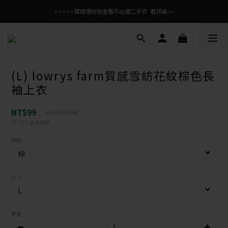
⭐⭐⭐⭐⭐質感很好完全看不出是二手衣  看評論>>
(L) lowrys farm質感雪紡花紋棕色長
袖上衣
NT$99
NT$1,800
NT$99
會員獨享
顏色
尺寸
數量