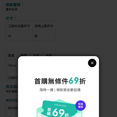
瑕疵審核：
整件毛球
尺寸：
二拾衫公版尺寸
衣物上原尺寸
XL
無
肩寬
胸圍
衣長
袖長
59cm
59cm
58cm
39cm
（公版尺寸指南可參考商品照）
商品描述：
布料偏軟 / 材質偏厚 / 布料彈性 /
MODEL資訊：
MODEL
身高
體重
肩寬
胸圍
臀圍
腰圍