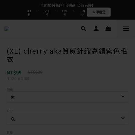
9
9
1
1
2
2
3
3
4
4
1
1
2
2
5
5
全館滿$99免運！優惠碼【08free99】
全館滿$99免運！優惠碼【08free99】
8
9
8
9
0
0
1
1
2
2
3
3
0
0
9
9
1
1
4
4
:
:
:
:
:
:
7
8
9
7
8
立即逛逛
立即逛逛
日
日
時
時
分
分
秒
秒
0
0
1
1
2
2
8
8
0
0
3
3
6
7
8
9
6
7
0
0
1
1
7
7
2
2
5
6
7
8
5
6
9
0
0
6
6
1
1
4
5
6
7
4
5
8
⭐⭐⭐⭐⭐質感很好完全看不出是二手衣  看評論>>
5
5
0
0
3
4
5
6
3
4
7
4
4
2
3
4
5
2
3
6
3
3
1
2
3
4
1
2
5
全館滿$99免運！優惠碼【08free99】
(XL) cherry aka質感針織高領紫色毛
2
2
0
1
2
3
0
9
1
4
:
:
:
立即逛逛
1
1
日
時
分
秒
0
1
2
8
0
3
衣
0
0
0
1
7
2
0
6
1
5
0
NT$99
NT$600
4
NT$99
會員獨享
3
2
顏色
1
0
尺寸
數量