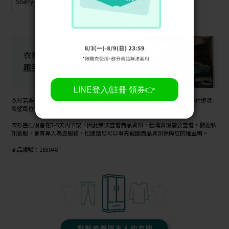
Sherry
160cm
42kg
40cm
72cm
79cm
56cm
衣衫若非使用出清優惠購買（例：$99、$149...等。），皆享有「30日無條件退貨」
希望每位拾習生都找到屬於自己的二拾衫
衣衫售出後會在3-5天內下架，因此無法查看商品資訊，若購買後需要查看，歡迎私
訊客服，會有專人為您服務，也建議您可以事先截圖商品資訊保障您的權益唷。
商品編號：183048