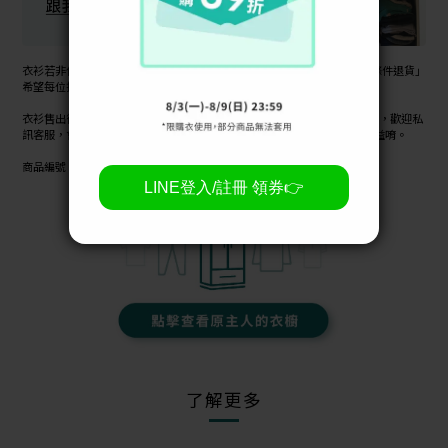
衣衫若非使用出清優惠購買（例：$99、$149...等。），皆享有「30日無條件退貨」
希望每位拾習生都找到屬於自己的二拾衫
衣衫售出後會在3-5天內下架，因此無法查看商品資訊，若購買後需要查看，歡迎私
訊客服，會有專人為您服務，也建議您可以事先截圖商品資訊保障您的權益唷。
商品編號：138
了解更多