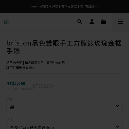
⭐⭐⭐⭐⭐質感很好完全看不出是二手衣  看評論>>
briston黑色雙眼手工方糖錶玫瑰金框
手錶
信用卡分期 | 精品輕鬆入手   最低$850/ 月
詳情於結帳頁面顯示
NT$5,099
NT$10,200
NT$5,099
會員獨享
顏色
尺寸