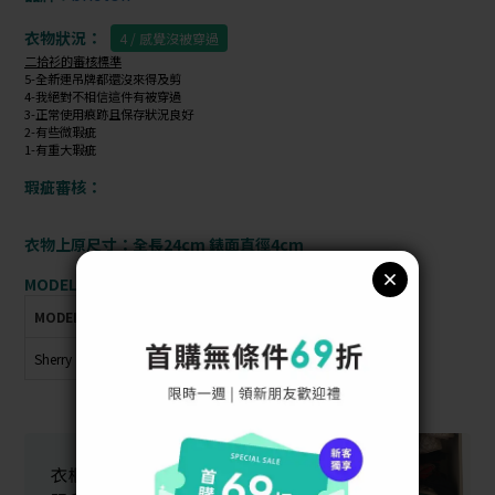
衣物狀況：
4 / 感覺沒被穿過
二拾衫的審核標準
5-全新連吊牌都還沒來得及剪
4-我絕對不相信這件有被穿過
3-正常使用痕跡且保存狀況良好
2-有些微瑕疵
1-有重大瑕疵
瑕疵審核：
衣物上原尺寸：全長24cm 錶面直徑4cm
MODEL資訊：
MODEL
身高
體重
肩寬
胸圍
臀圍
腰圍
Sherry
160cm
42kg
40cm
72cm
79cm
56cm