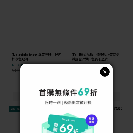
(M) uniqlo jeans 棉質高腰牛仔純
(F) 【唐玲私服】修身短版質感棉
棉灰色短褲
質露空針織白色長袖上衣
NT$99
NT$99
NT$1,000
NT$1,000
-90%
-90%
✦新上架
✦新上架