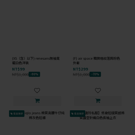
(XS（含）以下) renesans無袖寬
(F) air space 韓牌格紋落肩粉色
襬白色洋裝
外套
NT$99
NT$299
NT$1,000
NT$1,000
-90%
-70%
會員獨享
會員獨享