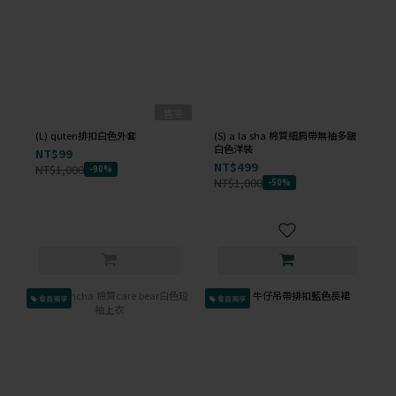
售完
(L) quten排扣白色外套
(S) a la sha 棉質細肩帶無袖多皺
白色洋裝
NT$99
NT$499
NT$1,000
-90%
NT$1,000
-50%
會員獨享
會員獨享