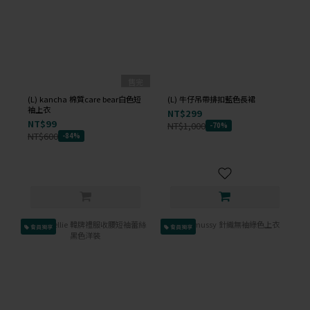
售完
(L) kancha 棉質care bear白色短
(L) 牛仔吊帶排扣藍色長裙
袖上衣
NT$299
NT$99
NT$1,000
-70%
NT$600
-84%
會員獨享
會員獨享