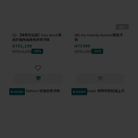
售完
(S) 【陳喬恩私服】tory burch質
(M) my melody kuromi黑色洋
感針織無袖黑色綁帶洋裝
裝
NT$1,199
NT$499
NT$10,200
NT$1,000
-88%
-50%
會員獨享
會員獨享