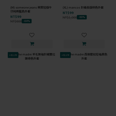
(M) someone jeans 棉質短版牛
(XL) mancos 針織長版棕色外套
仔純棉藍色外套
NT$99
NT$99
NT$1,000
-90%
NT$600
-84%
✦新上架
✦新上架