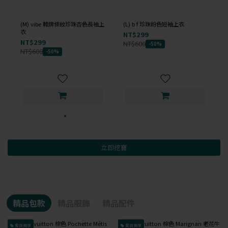
(M) vibe 韓牌條紋珍珠杏色長袖上
(L) b f 珍珠粉色短袖上衣
衣
NT$299
NT$299
NT$600
-50%
NT$600
-50%
立即挖寶
精品包款
精品服飾
精品配件
會員獨享
會員獨享
已