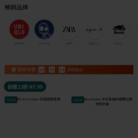
暢銷品牌
1
6
:
0
3
:
5
7
即將售出!
歡慶23節 NT.99
✦新上架
✦新上架