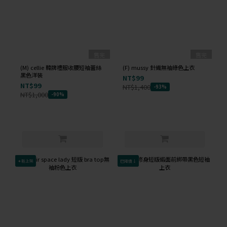
售完
售完
(M) cellie 韓牌禮服收腰短袖蕾絲
(F) mussy 針織無袖綠色上衣
黑色洋裝
NT$99
NT$99
NT$1,400
-93%
NT$1,000
-90%
✦新上架
已降價↓