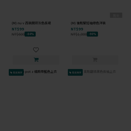
售完
(M) nu v 西裝開衩灰色長裙
(M) 後鬆緊短袖綠色洋裝
NT$99
NT$99
NT$600
NT$1,000
-84%
-90%
會員獨享
會員獨享