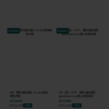
會員獨享
會員獨享
(M) 【簡立喆私服】lovelin短袖
(XS（含）以下) 【簡立喆私服】
綠色洋裝
gentlewoman愛心粉色長裙
NT$699
NT$499
NT$1,400
NT$1,000
-50%
-50%