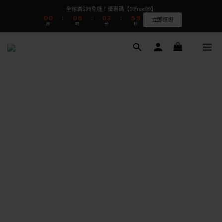
0
0
0
6
0
3
5
8
:
:
:
7
7
7
7
立即逛逛
1
1
1
7
1
4
6
9
全館滿$99免運！優惠碼【08free99】
日
時
分
秒
5
2
4
7
6
6
6
6
9
0
0
0
6
0
3
5
8
:
:
:
立即逛逛
4
1
3
6
5
5
5
5
8
日
時
分
秒
5
2
4
7
3
0
2
5
4
4
4
4
7
9
⭐⭐⭐⭐⭐質感很好完全看不出是二手衣  看評論>>
4
1
3
6
2
1
4
3
3
3
9
3
6
8
3
0
2
5
1
0
3
2
2
2
8
2
5
7
2
1
4
0
2
1
1
1
7
1
4
6
9
全館滿$99免運！優惠碼【08free99】
1
0
3
1
0
0
0
6
0
3
5
8
:
:
:
立即逛逛
0
2
0
日
時
分
秒
5
2
4
7
1
4
1
3
6
0
3
0
2
5
2
1
4
1
0
3
0
2
1
0