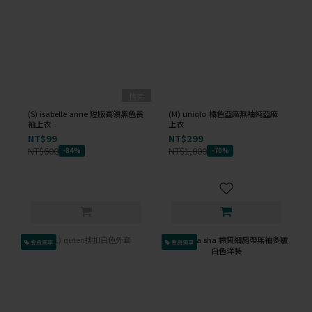
售完
(S) isabelle anne 短版高領黑色長
(M) uniqlo 橘色亞麻無袖純亞麻
袖上衣
上衣
NT$99
NT$299
NT$600
NT$1,000
-84%
-70%
會員獨享
會員獨享