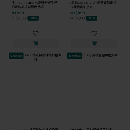
(S) i don t smoke高腰丹寧牛仔
(S) huang shu chi透膚寬鬆兩件
棉質純棉渲染綠色長褲
式黑色長袖上衣
NT$99
NT$499
NT$1,000
NT$9,000
-90%
-95%
會員獨享
會員獨享
(L) nautica 棉質無袖純棉棕色洋
(XL) miss j 長袖連帽黑色外套