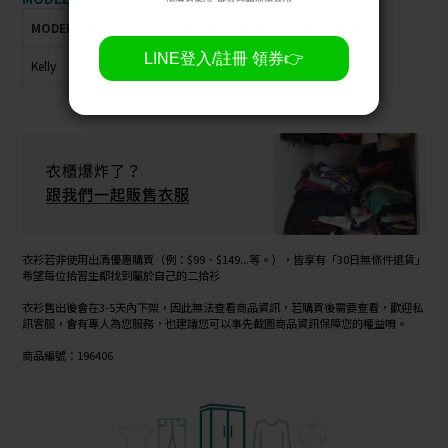
MODEL
身高
體重
肩寬
胸圍
臀圍
腰圍
Kelly
162cm
48kg
42cm
82cm
90cm
64cm
衣衫若非使用出清優惠購買（例：$99、$149...等。），皆享有「30日無條件退貨」
希望每位拾習生都找到屬於自己的二拾衫
衣衫售出後會在3-5天內下架，因此無法查看商品資訊，若購買後需要查看，歡迎私
訊客服，會有專人為您服務，也建議您可以事先截圖商品資訊保障您的權益唷。
商品編號：196406