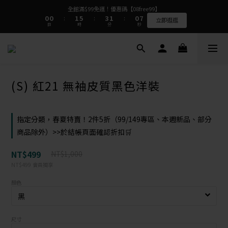
9
9
9
1
1
1
1
2
2
6
6
4
4
2
2
1
1
8
8
全館滿$99免運！優惠碼【08free99】
全館滿$99免運！優惠碼【08free99】
8
8
9
9
8
0
0
0
0
1
1
5
5
3
3
1
1
0
0
7
7
:
:
:
:
:
:
7
7
8
8
7
立即逛逛
立即逛逛
日
日
時
時
分
分
秒
秒
0
0
4
4
2
2
0
0
6
6
6
6
7
9
7
6
3
3
1
1
5
5
5
5
6
8
6
5
2
2
0
0
4
4
4
4
5
9
7
5
4
⭐⭐⭐⭐⭐質感很好完全看不出是二手衣  看評論>>
1
1
3
3
3
3
4
8
6
4
3
0
0
2
2
2
2
3
7
5
3
2
9
1
1
1
1
2
6
4
2
1
8
全館滿$99免運！優惠碼【08free99】
(S) 紅21 無袖皮質黑色洋裝
0
0
0
0
1
5
3
1
0
7
:
:
:
立即逛逛
日
時
分
秒
0
4
2
0
6
3
1
5
2
0
4
指定分類，春夏特賣！2件5折（99/149專區、本週新品、部分
1
3
0
2
商品除外）>>於結帳頁面確認折扣🛒
1
0
NT$499
NT$1,000
NT$499
會員獨享
顏色
尺寸