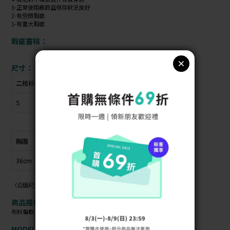
3-正常使用痕跡且保存狀況良好
2-有些微瑕疵
1-有重大瑕疵
瑕疵審核：
尺寸：
二拾衫公版尺寸
衣物上原尺寸
S
無
胸圍
腰圍
全長
袖長
36cm
32cm
117cm
0cm
（公版尺寸指南可參考商品照）
商品描述：
布料偏軟 / 材質偏薄 / 布料無彈性 / 後拉鍊
MODEL資訊：