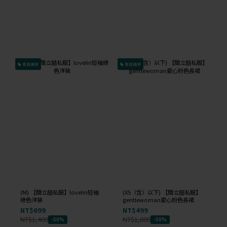
會員獨享
會員獨享
(M) 【簡立喆私服】lovelin短袖
(XS（含）以下) 【簡立喆私服】
綠色洋裝
gentlewoman愛心粉色長裙
NT$699
NT$499
NT$1,400
NT$1,000
-50%
-50%