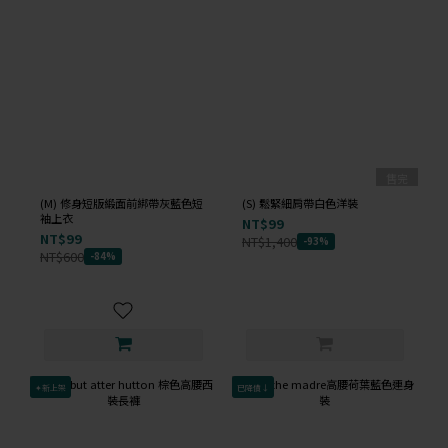
售完
(M) 修身短版緞面前綁帶灰藍色短
(S) 鬆緊細肩帶白色洋裝
袖上衣
NT$99
NT$99
NT$1,400
-93%
NT$600
-84%
✦新上架
已降價↓