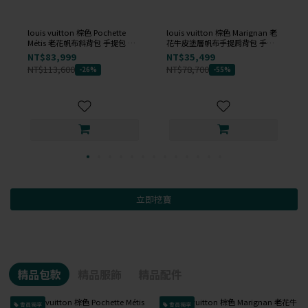
louis vuitton 棕色 Pochette
louis vuitton 棕色 Marignan 老
Métis 老花帆布斜背包 手提包 肩
花牛皮塗層帆布手提肩背包 手提
背包
包
NT$83,999
NT$35,499
NT$113,600
NT$78,700
-26%
-55%
立即挖寶
精品包款
精品服飾
精品配件
會員獨享
會員獨享
已