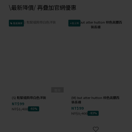
\最新降價/ 再疊加官網優惠
會員獨享
✦新上架
已
售完
(S) 鬆緊細肩帶白色洋裝
(M) but atter hutton 棕色高腰西
裝長褲
NT$99
NT$99
NT$1,400
-93%
NT$1,400
-93%