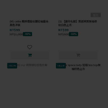
售完
(M) cellie 韓牌禮服收腰短袖蕾絲
(S) 【唐玲私服】質感棉質無袖條
黑色洋裝
紋白色上衣
NT$99
NT$99
NT$1,000
NT$600
-90%
-84%
✦新上架
✦新上架