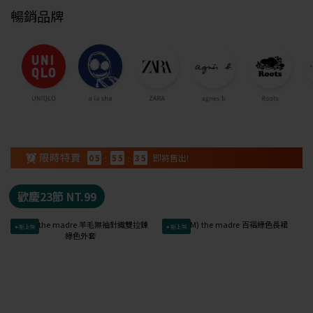
暢銷品牌
0
5
:
5
5
:
3
4
即將售出!
歡慶23節 NT.99
✦新上架
✦新上架