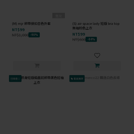
售完
(M) mjr 綁帶排扣杏色外套
(S) air space lady 短版 bra top
無袖粉色上衣
NT$99
NT$99
NT$1,000
-90%
NT$600
-84%
已降價↓
會員獨享