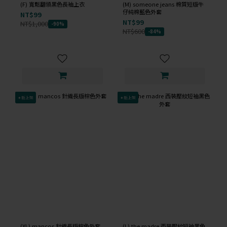
(F) 寬鬆翻領黑色長袖上衣
(M) someone jeans 棉質短版牛
仔純棉藍色外套
NT$99
NT$99
NT$1,000
-90%
NT$600
-84%
✦新上架
✦新上架
(XL) mancos 針織長版棕色外套
(L) the madre 西裝壓紋短袖黑色