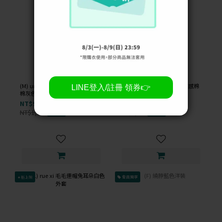
(M) uniqlo jeans 棉質高腰牛仔純
(F) 【唐玲私服】修身短版質感棉
棉灰色短褲
質露空針織白色長袖上衣
NT$99
NT$99
NT$1,000
NT$1,000
-90%
-90%
✦新上架
會員獨享