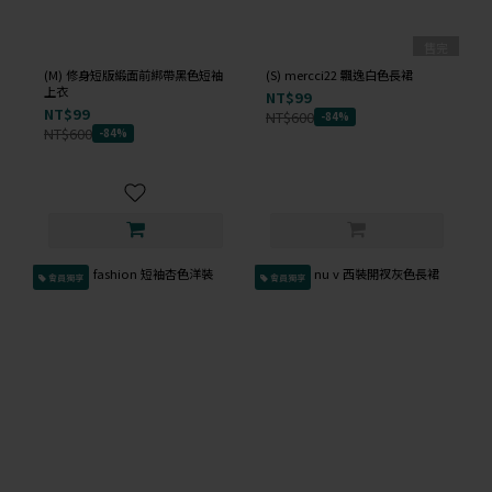
售完
(M) 修身短版緞面前綁帶黑色短袖
(S) mercci22 飄逸白色長裙
上衣
NT$99
NT$99
NT$600
-84%
NT$600
-84%
會員獨享
會員獨享