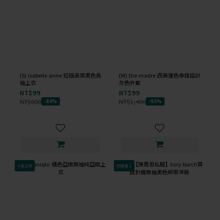
(S) isabelle anne 短版高領黑色長
(M) the madre 西裝撞色車線設計
袖上衣
灰色外套
NT$99
NT$99
NT$600
NT$1,400
-84%
-93%
✦新上架
已降價↓