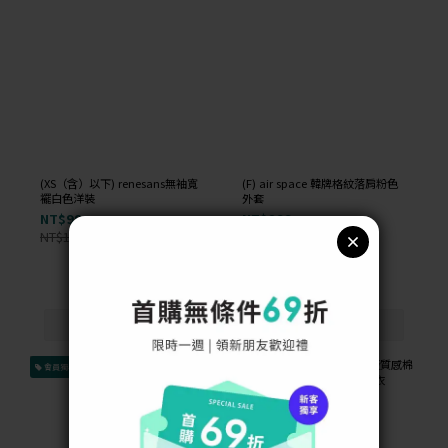
(XS（含）以下) renesans無袖寬
(F) air space 韓牌格紋落肩粉色
襬白色洋裝
外套
NT$99
NT$299
NT$1,000
NT$1,000
-90%
-70%
會員獨享
會員獨享