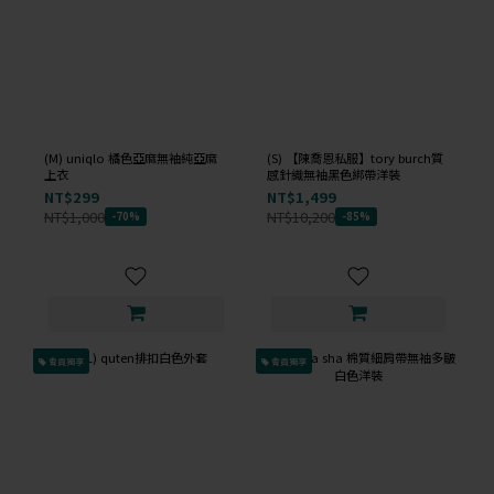
(M) uniqlo 橘色亞麻無袖純亞麻
(S) 【陳喬恩私服】tory burch質
上衣
感針織無袖黑色綁帶洋裝
NT$299
NT$1,499
NT$1,000
NT$10,200
-70%
-85%
會員獨享
會員獨享