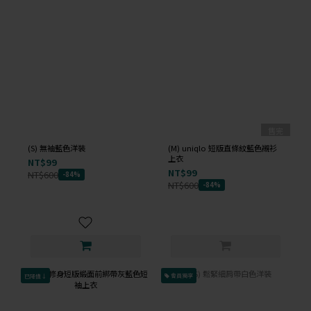
售完
(S) 無袖藍色洋裝
(M) uniqlo 短版直條紋藍色襯衫
上衣
NT$99
NT$99
NT$600
-84%
NT$600
-84%
已降價↓
會員獨享