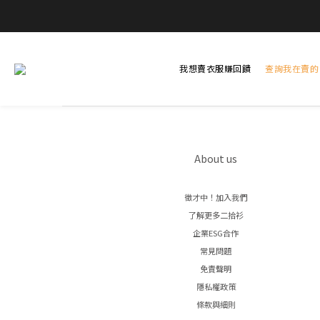
我想賣衣服賺回饋
查詢我在賣的
About us
徵才中！加入我們
了解更多二拾衫
企業ESG合作
常見問題
免責聲明
隱私權政策
條款與細則