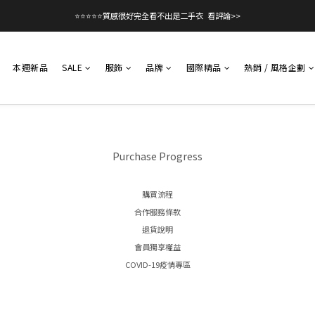
⭐⭐⭐⭐⭐質感很好完全看不出是二手衣  看評論>>
本週新品
SALE
服飾
品牌
國際精品
熱銷 / 風格企劃
Purchase Progress
購買流程
合作服務條款
退貨說明
會員獨享權益
COVID-19疫情專區